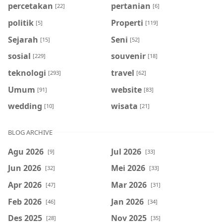
percetakan
pertanian
[22]
[6]
politik
Properti
[5]
[119]
Sejarah
Seni
[15]
[52]
sosial
souvenir
[229]
[18]
teknologi
travel
[293]
[62]
Umum
website
[91]
[83]
wedding
wisata
[10]
[21]
BLOG ARCHIVE
Agu 2026
Jul 2026
[9]
[33]
Jun 2026
Mei 2026
[32]
[33]
Apr 2026
Mar 2026
[47]
[31]
Feb 2026
Jan 2026
[46]
[34]
Des 2025
Nov 2025
[28]
[35]