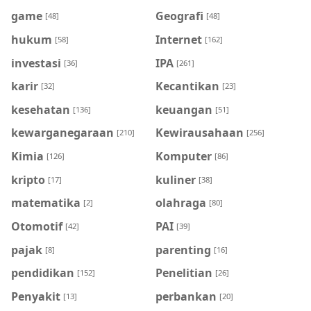
game
Geografi
[48]
[48]
hukum
Internet
[58]
[162]
investasi
IPA
[36]
[261]
karir
Kecantikan
[32]
[23]
kesehatan
keuangan
[136]
[51]
kewarganegaraan
Kewirausahaan
[210]
[256]
Kimia
Komputer
[126]
[86]
kripto
kuliner
[17]
[38]
matematika
olahraga
[2]
[80]
Otomotif
PAI
[42]
[39]
pajak
parenting
[8]
[16]
pendidikan
Penelitian
[152]
[26]
Penyakit
perbankan
[13]
[20]