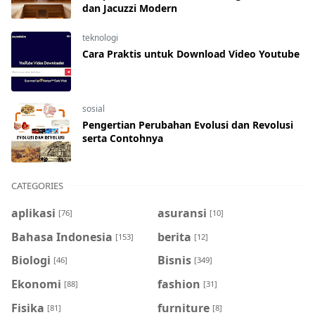
dan Jacuzzi Modern
teknologi
Cara Praktis untuk Download Video Youtube
sosial
Pengertian Perubahan Evolusi dan Revolusi
serta Contohnya
CATEGORIES
aplikasi
asuransi
[76]
[10]
Bahasa Indonesia
berita
[153]
[12]
Biologi
Bisnis
[46]
[349]
Ekonomi
fashion
[88]
[31]
Fisika
furniture
[81]
[8]