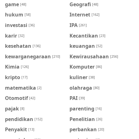
game
Geografi
[48]
[48]
hukum
Internet
[58]
[162]
investasi
IPA
[36]
[261]
karir
Kecantikan
[32]
[23]
kesehatan
keuangan
[136]
[52]
kewarganegaraan
Kewirausahaan
[210]
[256]
Kimia
Komputer
[126]
[86]
kripto
kuliner
[17]
[38]
matematika
olahraga
[2]
[80]
Otomotif
PAI
[42]
[39]
pajak
parenting
[8]
[16]
pendidikan
Penelitian
[152]
[26]
Penyakit
perbankan
[13]
[20]