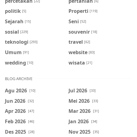
percetakan
pertanian
[22]
[6]
politik
Properti
[5]
[119]
Sejarah
Seni
[15]
[52]
sosial
souvenir
[229]
[18]
teknologi
travel
[293]
[62]
Umum
website
[91]
[83]
wedding
wisata
[10]
[21]
BLOG ARCHIVE
Agu 2026
Jul 2026
[10]
[33]
Jun 2026
Mei 2026
[32]
[33]
Apr 2026
Mar 2026
[47]
[31]
Feb 2026
Jan 2026
[46]
[34]
Des 2025
Nov 2025
[28]
[35]