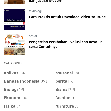
dan Jacuzzi Modern
teknologi
Cara Praktis untuk Download Video Youtube
sosial
Pengertian Perubahan Evolusi dan Revolusi
serta Contohnya
CATEGORIES
aplikasi
asuransi
[76]
[10]
Bahasa Indonesia
berita
[153]
[12]
Biologi
Bisnis
[46]
[349]
Ekonomi
fashion
[88]
[31]
Fisika
furniture
[81]
[8]