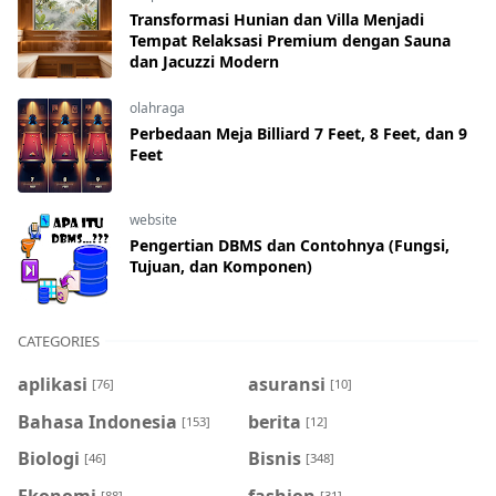
Transformasi Hunian dan Villa Menjadi
Tempat Relaksasi Premium dengan Sauna
dan Jacuzzi Modern
olahraga
Perbedaan Meja Billiard 7 Feet, 8 Feet, dan 9
Feet
website
Pengertian DBMS dan Contohnya (Fungsi,
Tujuan, dan Komponen)
CATEGORIES
aplikasi
asuransi
[76]
[10]
Bahasa Indonesia
berita
[153]
[12]
Biologi
Bisnis
[46]
[348]
Ekonomi
fashion
[88]
[31]