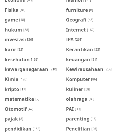
Fisika
furniture
[81]
[8]
game
Geografi
[48]
[48]
hukum
Internet
[58]
[162]
investasi
IPA
[36]
[261]
karir
Kecantikan
[32]
[23]
kesehatan
keuangan
[136]
[51]
kewarganegaraan
Kewirausahaan
[210]
[256]
Kimia
Komputer
[126]
[86]
kripto
kuliner
[17]
[38]
matematika
olahraga
[2]
[80]
Otomotif
PAI
[42]
[39]
pajak
parenting
[8]
[16]
pendidikan
Penelitian
[152]
[26]