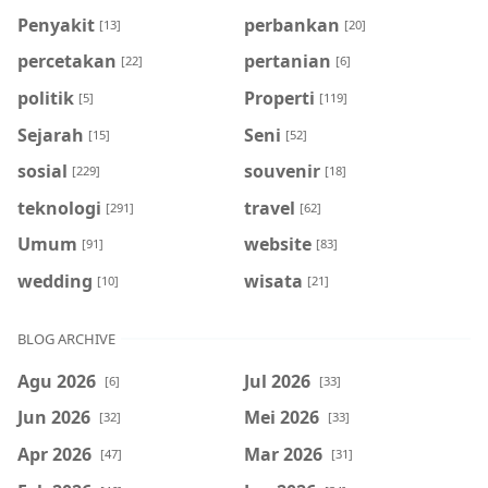
Penyakit
perbankan
[13]
[20]
percetakan
pertanian
[22]
[6]
politik
Properti
[5]
[119]
Sejarah
Seni
[15]
[52]
sosial
souvenir
[229]
[18]
teknologi
travel
[291]
[62]
Umum
website
[91]
[83]
wedding
wisata
[10]
[21]
BLOG ARCHIVE
Agu 2026
Jul 2026
[6]
[33]
Jun 2026
Mei 2026
[32]
[33]
Apr 2026
Mar 2026
[47]
[31]