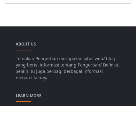
ABOUT US
Temukan Pengertian merupakan situs web/ blog
yang berisi informasi tentang Pengertian/ Definisi.
Selain itu juga berbagi berbagai informasi
menarik lainnya
LEARN MORE
Disclaimer
Privacy Policy