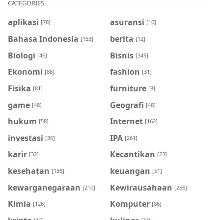
CATEGORIES
aplikasi
asuransi
[76]
[10]
Bahasa Indonesia
berita
[153]
[12]
Biologi
Bisnis
[46]
[349]
Ekonomi
fashion
[88]
[31]
Fisika
furniture
[81]
[8]
game
Geografi
[48]
[48]
hukum
Internet
[58]
[162]
investasi
IPA
[36]
[261]
karir
Kecantikan
[32]
[23]
kesehatan
keuangan
[136]
[51]
kewarganegaraan
Kewirausahaan
[210]
[256]
Kimia
Komputer
[126]
[86]