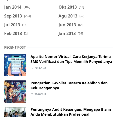
Jan 2014
Okt 2013
[102]
[13]
Sep 2013
Agu 2013
[224]
[57]
Jul 2013
Jun 2013
[18]
[64]
Feb 2013
Jan 2013
[2]
[34]
RECENT POST
Apa itu Nomor Virtual: Cara Kerjanya Terima
SMS Verifikasi dan Tips Memilih Penyedianya
2026/8/8
Pengertian E-Wallet Beserta Kelebihan dan
Kekurangannya
2026/8/8
Pentingnya Audit Keuangan: Mengapa Bisnis
Anda Membutuhkan Profesional