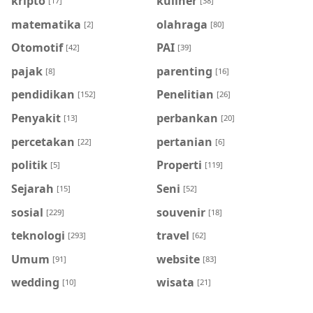
kripto
kuliner
[17]
[38]
matematika
olahraga
[2]
[80]
Otomotif
PAI
[42]
[39]
pajak
parenting
[8]
[16]
pendidikan
Penelitian
[152]
[26]
Penyakit
perbankan
[13]
[20]
percetakan
pertanian
[22]
[6]
politik
Properti
[5]
[119]
Sejarah
Seni
[15]
[52]
sosial
souvenir
[229]
[18]
teknologi
travel
[293]
[62]
Umum
website
[91]
[83]
wedding
wisata
[10]
[21]