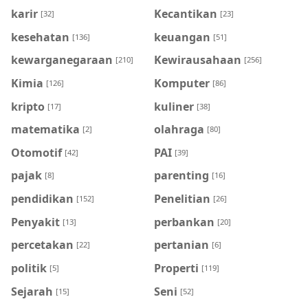
karir
Kecantikan
[32]
[23]
kesehatan
keuangan
[136]
[51]
kewarganegaraan
Kewirausahaan
[210]
[256]
Kimia
Komputer
[126]
[86]
kripto
kuliner
[17]
[38]
matematika
olahraga
[2]
[80]
Otomotif
PAI
[42]
[39]
pajak
parenting
[8]
[16]
pendidikan
Penelitian
[152]
[26]
Penyakit
perbankan
[13]
[20]
percetakan
pertanian
[22]
[6]
politik
Properti
[5]
[119]
Sejarah
Seni
[15]
[52]