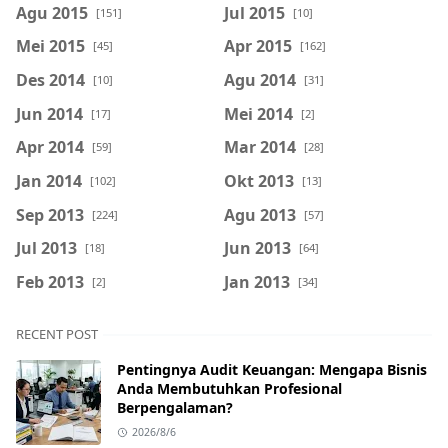
Agu 2015
Jul 2015
[151]
[10]
Mei 2015
Apr 2015
[45]
[162]
Des 2014
Agu 2014
[10]
[31]
Jun 2014
Mei 2014
[17]
[2]
Apr 2014
Mar 2014
[59]
[28]
Jan 2014
Okt 2013
[102]
[13]
Sep 2013
Agu 2013
[224]
[57]
Jul 2013
Jun 2013
[18]
[64]
Feb 2013
Jan 2013
[2]
[34]
RECENT POST
Pentingnya Audit Keuangan: Mengapa Bisnis
Anda Membutuhkan Profesional
Berpengalaman?
2026/8/6