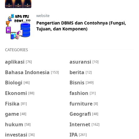
website
Pengertian DBMS dan Contohnya (Fungsi,
Tujuan, dan Komponen)
CATEGORIES
aplikasi
asuransi
[76]
[10]
Bahasa Indonesia
berita
[153]
[12]
Biologi
Bisnis
[46]
[349]
Ekonomi
fashion
[88]
[31]
Fisika
furniture
[81]
[8]
game
Geografi
[48]
[48]
hukum
Internet
[58]
[162]
investasi
IPA
[36]
[261]