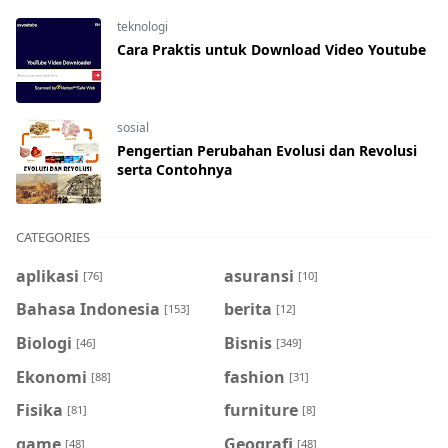
teknologi
Cara Praktis untuk Download Video Youtube
sosial
Pengertian Perubahan Evolusi dan Revolusi
serta Contohnya
CATEGORIES
aplikasi
asuransi
[76]
[10]
Bahasa Indonesia
berita
[153]
[12]
Biologi
Bisnis
[46]
[349]
Ekonomi
fashion
[88]
[31]
Fisika
furniture
[81]
[8]
game
Geografi
[48]
[48]