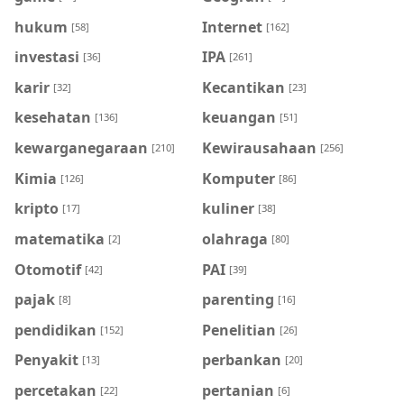
hukum
Internet
[58]
[162]
investasi
IPA
[36]
[261]
karir
Kecantikan
[32]
[23]
kesehatan
keuangan
[136]
[51]
kewarganegaraan
Kewirausahaan
[210]
[256]
Kimia
Komputer
[126]
[86]
kripto
kuliner
[17]
[38]
matematika
olahraga
[2]
[80]
Otomotif
PAI
[42]
[39]
pajak
parenting
[8]
[16]
pendidikan
Penelitian
[152]
[26]
Penyakit
perbankan
[13]
[20]
percetakan
pertanian
[22]
[6]