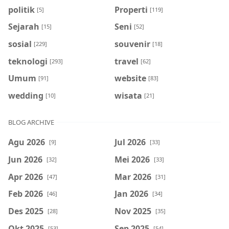
politik
Properti
[5]
[119]
Sejarah
Seni
[15]
[52]
sosial
souvenir
[229]
[18]
teknologi
travel
[293]
[62]
Umum
website
[91]
[83]
wedding
wisata
[10]
[21]
BLOG ARCHIVE
Agu 2026
Jul 2026
[9]
[33]
Jun 2026
Mei 2026
[32]
[33]
Apr 2026
Mar 2026
[47]
[31]
Feb 2026
Jan 2026
[46]
[34]
Des 2025
Nov 2025
[28]
[35]
Okt 2025
Sep 2025
[53]
[54]