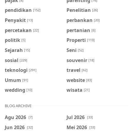
pajak
parenting
[8]
[16]
pendidikan
Penelitian
[152]
[26]
Penyakit
perbankan
[13]
[20]
percetakan
pertanian
[22]
[6]
politik
Properti
[5]
[119]
Sejarah
Seni
[15]
[52]
sosial
souvenir
[229]
[18]
teknologi
travel
[291]
[62]
Umum
website
[91]
[83]
wedding
wisata
[10]
[21]
BLOG ARCHIVE
Agu 2026
Jul 2026
[7]
[33]
Jun 2026
Mei 2026
[32]
[33]