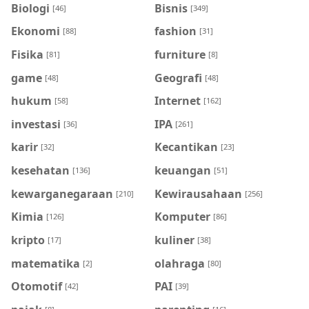
Biologi
Bisnis
[46]
[349]
Ekonomi
fashion
[88]
[31]
Fisika
furniture
[81]
[8]
game
Geografi
[48]
[48]
hukum
Internet
[58]
[162]
investasi
IPA
[36]
[261]
karir
Kecantikan
[32]
[23]
kesehatan
keuangan
[136]
[51]
kewarganegaraan
Kewirausahaan
[210]
[256]
Kimia
Komputer
[126]
[86]
kripto
kuliner
[17]
[38]
matematika
olahraga
[2]
[80]
Otomotif
PAI
[42]
[39]