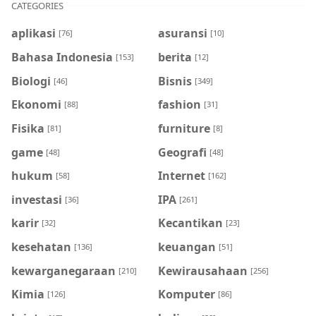
CATEGORIES
aplikasi
asuransi
[76]
[10]
Bahasa Indonesia
berita
[153]
[12]
Biologi
Bisnis
[46]
[349]
Ekonomi
fashion
[88]
[31]
Fisika
furniture
[81]
[8]
game
Geografi
[48]
[48]
hukum
Internet
[58]
[162]
investasi
IPA
[36]
[261]
karir
Kecantikan
[32]
[23]
kesehatan
keuangan
[136]
[51]
kewarganegaraan
Kewirausahaan
[210]
[256]
Kimia
Komputer
[126]
[86]