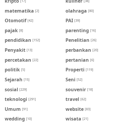
kripto
kuliner
[17]
[38]
matematika
olahraga
[2]
[80]
Otomotif
PAI
[42]
[39]
pajak
parenting
[8]
[16]
pendidikan
Penelitian
[152]
[26]
Penyakit
perbankan
[13]
[20]
percetakan
pertanian
[22]
[6]
politik
Properti
[5]
[119]
Sejarah
Seni
[15]
[52]
sosial
souvenir
[229]
[18]
teknologi
travel
[291]
[62]
Umum
website
[91]
[83]
wedding
wisata
[10]
[21]