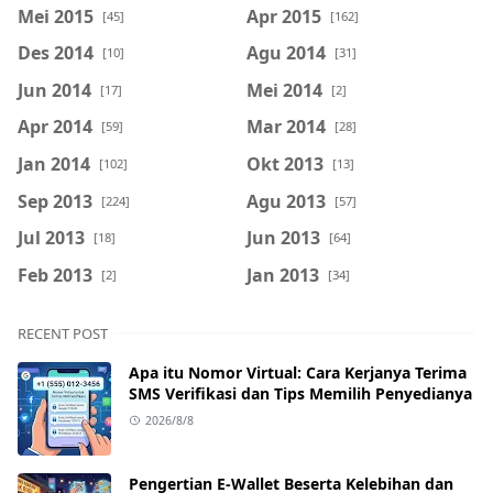
Mei 2015
Apr 2015
[45]
[162]
Des 2014
Agu 2014
[10]
[31]
Jun 2014
Mei 2014
[17]
[2]
Apr 2014
Mar 2014
[59]
[28]
Jan 2014
Okt 2013
[102]
[13]
Sep 2013
Agu 2013
[224]
[57]
Jul 2013
Jun 2013
[18]
[64]
Feb 2013
Jan 2013
[2]
[34]
RECENT POST
Apa itu Nomor Virtual: Cara Kerjanya Terima
SMS Verifikasi dan Tips Memilih Penyedianya
2026/8/8
Pengertian E-Wallet Beserta Kelebihan dan