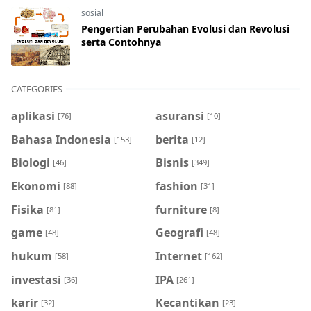
sosial
Pengertian Perubahan Evolusi dan Revolusi
serta Contohnya
CATEGORIES
aplikasi
asuransi
[76]
[10]
Bahasa Indonesia
berita
[153]
[12]
Biologi
Bisnis
[46]
[349]
Ekonomi
fashion
[88]
[31]
Fisika
furniture
[81]
[8]
game
Geografi
[48]
[48]
hukum
Internet
[58]
[162]
investasi
IPA
[36]
[261]
karir
Kecantikan
[32]
[23]