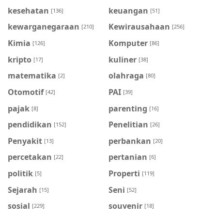
kesehatan
keuangan
[136]
[51]
kewarganegaraan
Kewirausahaan
[210]
[256]
Kimia
Komputer
[126]
[86]
kripto
kuliner
[17]
[38]
matematika
olahraga
[2]
[80]
Otomotif
PAI
[42]
[39]
pajak
parenting
[8]
[16]
pendidikan
Penelitian
[152]
[26]
Penyakit
perbankan
[13]
[20]
percetakan
pertanian
[22]
[6]
politik
Properti
[5]
[119]
Sejarah
Seni
[15]
[52]
sosial
souvenir
[229]
[18]