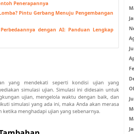
Contoh Penerapannya
M
o Lomba? Pintu Gerbang Menuju Pengembangan
Ja
N
 Perbedaannya dengan AI: Panduan Lengkap
A
Ju
Ap
Fe
D
n yang mendekati seperti kondisi ujian yang
O
iakan simulasi ujian. Simulasi ini didesain untuk
kungan ujian, mengelola waktu dengan baik, dan
Ju
uti simulasi yang ada ini, maka Anda akan merasa
M
ih ketika menghadapi ujian yang sebenarnya.
M
Ja
r Tambahan