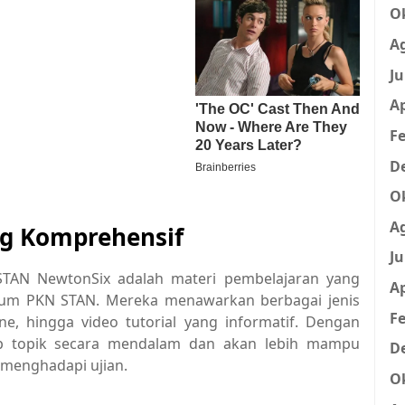
O
A
Ju
Ap
Fe
D
O
A
ng Komprehensif
Ju
STAN NewtonSix adalah materi pembelajaran yang
Ap
lum PKN STAN. Mereka menawarkan berbagai jenis
Fe
ne, hingga video tutorial yang informatif. Dengan
ap topik secara mendalam dan akan lebih mampu
D
 menghadapi ujian.
O