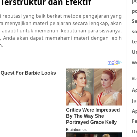
erstruktur dan Efektif
p
po
i reputasi yang baik berkat metode pengajaran yang
S
ya menyajikan materi pelajaran secara lengkap, akan
 adaptif untuk memenuhi kebutuhan para siswanya.
so
tif, Anda akan dapat memahami materi dengan lebih
t
n.
U
w
BL
A
Ju
Ap
Fe
D