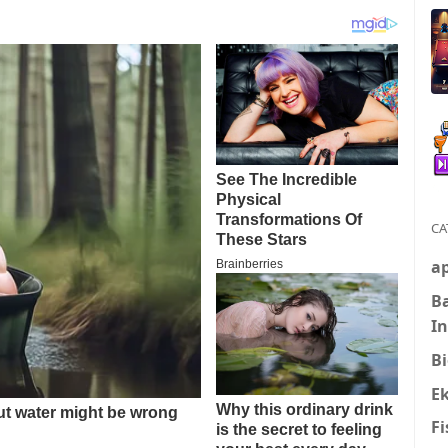
CA
ap
B
I
Bi
E
Fi