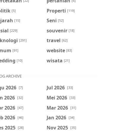
ercetakan
pertanian
[22]
[6]
litik
Properti
[5]
[119]
ejarah
Seni
[15]
[52]
sial
souvenir
[229]
[18]
eknologi
travel
[291]
[62]
mum
website
[91]
[83]
edding
wisata
[10]
[21]
OG ARCHIVE
gu 2026
Jul 2026
[7]
[33]
n 2026
Mei 2026
[32]
[33]
r 2026
Mar 2026
[47]
[31]
b 2026
Jan 2026
[46]
[34]
es 2025
Nov 2025
[28]
[35]