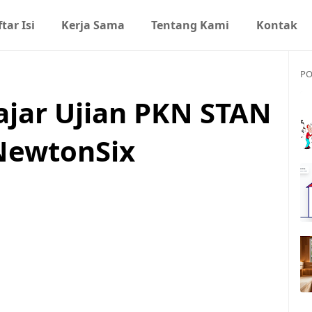
tar Isi
Kerja Sama
Tentang Kami
Kontak
PO
jar Ujian PKN STAN
NewtonSix