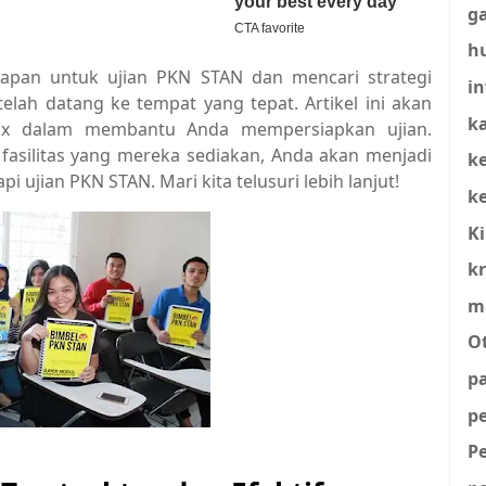
g
h
apan untuk ujian PKN STAN dan mencari strategi
in
telah datang ke tempat yang tepat. Artikel ini akan
ka
x dalam membantu Anda mempersiapkan ujian.
asilitas yang mereka sediakan, Anda akan menjadi
k
i ujian PKN STAN. Mari kita telusuri lebih lanjut!
k
K
kr
m
O
p
p
P