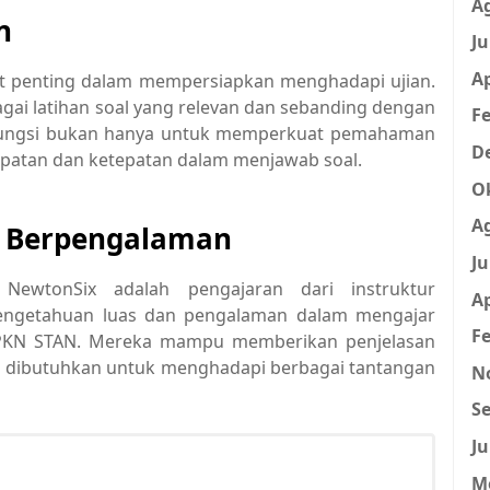
A
n
Ju
Ap
at penting dalam mempersiapkan menghadapi ujian.
ai latihan soal yang relevan dan sebanding dengan
Fe
erfungsi bukan hanya untuk memperkuat pemahaman
D
epatan dan ketepatan dalam menjawab soal.
O
A
g Berpengalaman
Ju
NewtonSix adalah pengajaran dari instruktur
Ap
 pengetahuan luas dan pengalaman dalam mengajar
Fe
 PKN STAN. Mereka mampu memberikan penjelasan
 dibutuhkan untuk menghadapi berbagai tantangan
N
Se
Ju
M