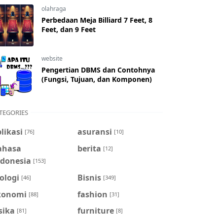
olahraga
Perbedaan Meja Billiard 7 Feet, 8
Feet, dan 9 Feet
website
Pengertian DBMS dan Contohnya
(Fungsi, Tujuan, dan Komponen)
TEGORIES
likasi
asuransi
[76]
[10]
ahasa
berita
[12]
ndonesia
[153]
ologi
Bisnis
[46]
[349]
konomi
fashion
[88]
[31]
sika
furniture
[81]
[8]