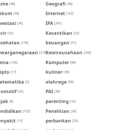
ame
Geografi
[48]
[48]
ukum
Internet
[58]
[162]
vestasi
IPA
[36]
[261]
rir
Kecantikan
[32]
[23]
esehatan
keuangan
[136]
[51]
ewarganegaraan
Kewirausahaan
[210]
[256]
imia
Komputer
[126]
[86]
ipto
kuliner
[17]
[38]
atematika
olahraga
[2]
[80]
tomotif
PAI
[42]
[39]
ajak
parenting
[8]
[16]
endidikan
Penelitian
[152]
[26]
enyakit
perbankan
[13]
[20]