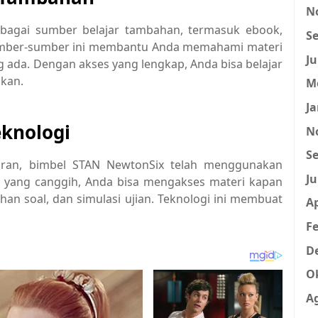
N
bagai sumber belajar tambahan, termasuk ebook,
Se
Sumber-sumber ini membantu Anda memahami materi
Ju
 ada. Dengan akses yang lengkap, Anda bisa belajar
kan.
M
Ja
eknologi
N
Se
aran, bimbel STAN NewtonSix telah menggunakan
Ju
ne yang canggih, Anda bisa mengakses materi kapan
han soal, dan simulasi ujian. Teknologi ini membuat
Ap
Fe
D
O
A