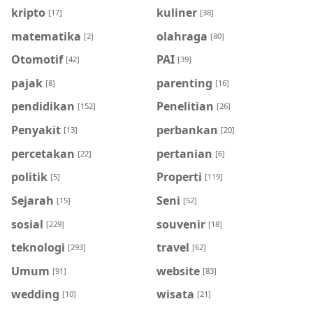
kripto
kuliner
[17]
[38]
matematika
olahraga
[2]
[80]
Otomotif
PAI
[42]
[39]
pajak
parenting
[8]
[16]
pendidikan
Penelitian
[152]
[26]
Penyakit
perbankan
[13]
[20]
percetakan
pertanian
[22]
[6]
politik
Properti
[5]
[119]
Sejarah
Seni
[15]
[52]
sosial
souvenir
[229]
[18]
teknologi
travel
[293]
[62]
Umum
website
[91]
[83]
wedding
wisata
[10]
[21]