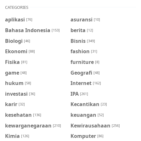
CATEGORIES
aplikasi
asuransi
[76]
[10]
Bahasa Indonesia
berita
[153]
[12]
Biologi
Bisnis
[46]
[349]
Ekonomi
fashion
[88]
[31]
Fisika
furniture
[81]
[8]
game
Geografi
[48]
[48]
hukum
Internet
[58]
[162]
investasi
IPA
[36]
[261]
karir
Kecantikan
[32]
[23]
kesehatan
keuangan
[136]
[52]
kewarganegaraan
Kewirausahaan
[210]
[256]
Kimia
Komputer
[126]
[86]