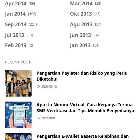
Apr 2014
Mar 2014
[59]
[28]
Jan 2014
Okt 2013
[102]
[13]
Sep 2013
Agu 2013
[224]
[57]
Jul 2013
Jun 2013
[18]
[64]
Feb 2013
Jan 2013
[2]
[34]
RECENT POST
Pengertian Paylater dan Risiko yang Perlu
Diketahui
2026/8/10
Apa itu Nomor Virtual: Cara Kerjanya Terima
SMS Verifikasi dan Tips Memilih Penyedianya
2026/8/8
Pengertian E-Wallet Beserta Kelebihan dan