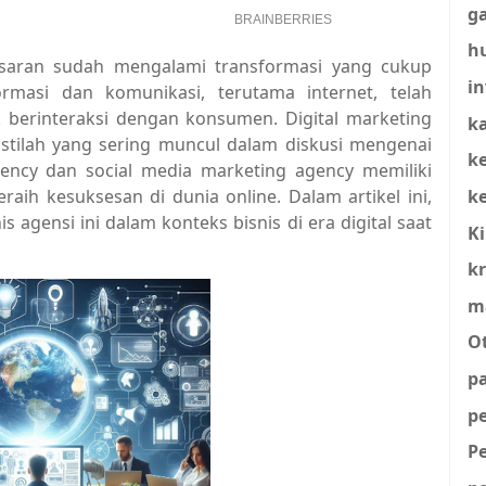
g
h
emasaran sudah mengalami transformasi yang cukup
in
ormasi dan komunikasi, terutama internet, telah
 berinteraksi dengan konsumen. Digital marketing
ka
istilah yang sering muncul dalam diskusi mengenai
k
ency dan social media marketing agency memiliki
k
ih kesuksesan di dunia online. Dalam artikel ini,
agensi ini dalam konteks bisnis di era digital saat
K
kr
m
O
p
p
P