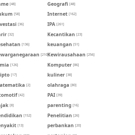
ame
Geografi
[48]
[48]
ukum
Internet
[58]
[162]
vestasi
IPA
[36]
[261]
rir
Kecantikan
[32]
[23]
esehatan
keuangan
[136]
[51]
ewarganegaraan
Kewirausahaan
[210]
[256]
imia
Komputer
[126]
[86]
ipto
kuliner
[17]
[38]
atematika
olahraga
[2]
[80]
tomotif
PAI
[42]
[39]
ajak
parenting
[8]
[16]
endidikan
Penelitian
[152]
[26]
enyakit
perbankan
[13]
[20]