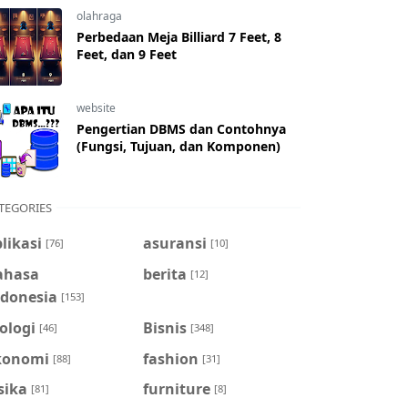
olahraga
Perbedaan Meja Billiard 7 Feet, 8
Feet, dan 9 Feet
website
Pengertian DBMS dan Contohnya
(Fungsi, Tujuan, dan Komponen)
TEGORIES
likasi
asuransi
[76]
[10]
ahasa
berita
[12]
ndonesia
[153]
ologi
Bisnis
[46]
[348]
konomi
fashion
[88]
[31]
sika
furniture
[81]
[8]