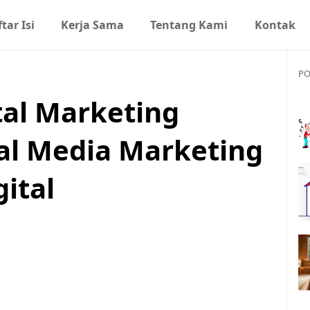
tar Isi
Kerja Sama
Tentang Kami
Kontak
PO
tal Marketing
al Media Marketing
gital