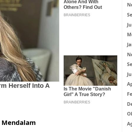
N
Se
Ju
M
Ja
N
Se
Ju
Ap
Fe
D
O
ng Mendalam
A