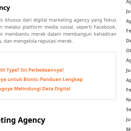
A
ncy
Ju
is khusus dari digital marketing agency yang fokus
Ap
 melalui platform media sosial, seperti Facebook,
Fe
si ini membantu merek dalam membangun kehadiran
D
s, dan mengelola reputasi merek.
O
A
Split Type? Ini Perbedaannya!
Ju
nya untuk Bisnis: Panduan Lengkap
Ap
ngnya Melindungi Data Digital
Fe
N
Se
eting Agency
Ju
M