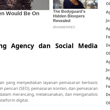
O
A
Ju
Ap
Fe
ting Agency dan Social Media
D
O
A
Ju
Ap
haan yang menyediakan layanan pemasaran berbasis
Fe
esin pencari (SEO), pemasaran konten, dan pemasaran
n dalam merancang, melaksanakan, dan menganalisis
D
atform digital.
O