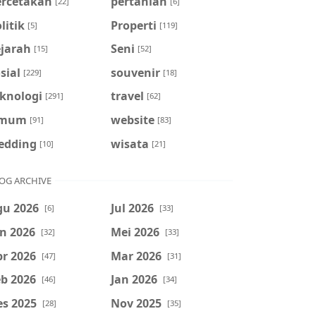
ercetakan
pertanian
[22]
[6]
litik
Properti
[5]
[119]
ejarah
Seni
[15]
[52]
sial
souvenir
[229]
[18]
eknologi
travel
[291]
[62]
mum
website
[91]
[83]
edding
wisata
[10]
[21]
OG ARCHIVE
gu 2026
Jul 2026
[6]
[33]
n 2026
Mei 2026
[32]
[33]
r 2026
Mar 2026
[47]
[31]
b 2026
Jan 2026
[46]
[34]
es 2025
Nov 2025
[28]
[35]