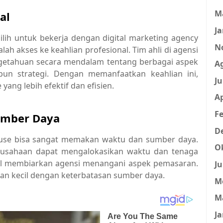
M
al
Ja
lih untuk bekerja dengan digital marketing agency
N
alah akses ke keahlian profesional. Tim ahli di agensi
getahuan secara mendalam tentang berbagai aspek
A
upun strategi. Dengan memanfaatkan keahlian ini,
Ju
ng lebih efektif dan efisien.
Ap
Fe
umber Daya
D
house bisa sangat memakan waktu dan sumber daya.
O
rusahaan dapat mengalokasikan waktu dan tenaga
bil membiarkan agensi menangani aspek pemasaran.
Ju
aan kecil dengan keterbatasan sumber daya.
M
M
Ja