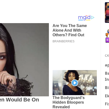
CA
ap
B
I
Bi
E
Fi