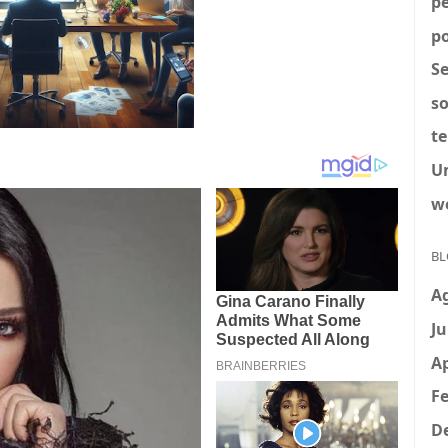
p
po
S
so
t
U
w
BL
A
Ju
Ap
Fe
D