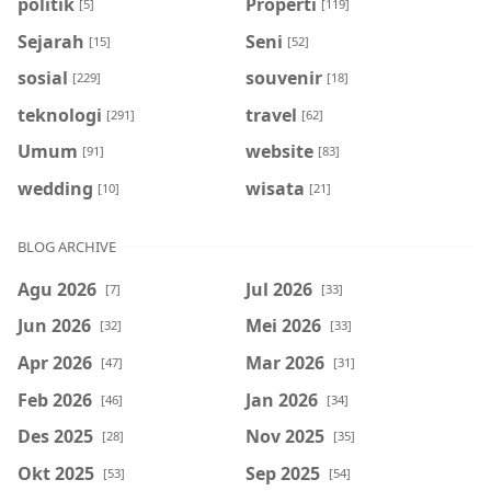
politik
Properti
[5]
[119]
Sejarah
Seni
[15]
[52]
sosial
souvenir
[229]
[18]
teknologi
travel
[291]
[62]
Umum
website
[91]
[83]
wedding
wisata
[10]
[21]
BLOG ARCHIVE
Agu 2026
Jul 2026
[7]
[33]
Jun 2026
Mei 2026
[32]
[33]
Apr 2026
Mar 2026
[47]
[31]
Feb 2026
Jan 2026
[46]
[34]
Des 2025
Nov 2025
[28]
[35]
Okt 2025
Sep 2025
[53]
[54]