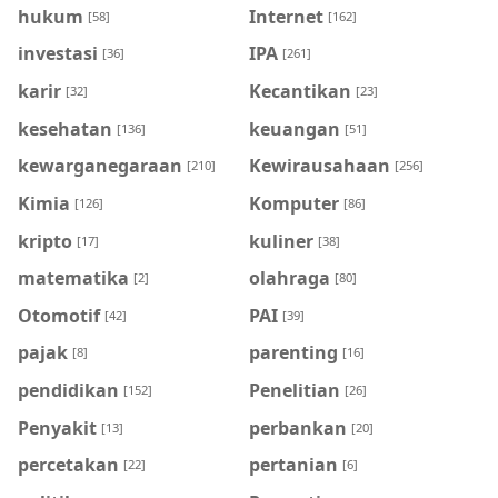
hukum
Internet
[58]
[162]
investasi
IPA
[36]
[261]
karir
Kecantikan
[32]
[23]
kesehatan
keuangan
[136]
[51]
kewarganegaraan
Kewirausahaan
[210]
[256]
Kimia
Komputer
[126]
[86]
kripto
kuliner
[17]
[38]
matematika
olahraga
[2]
[80]
Otomotif
PAI
[42]
[39]
pajak
parenting
[8]
[16]
pendidikan
Penelitian
[152]
[26]
Penyakit
perbankan
[13]
[20]
percetakan
pertanian
[22]
[6]