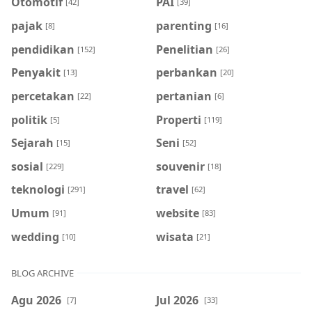
Otomotif
PAI
[42]
[39]
pajak
parenting
[8]
[16]
pendidikan
Penelitian
[152]
[26]
Penyakit
perbankan
[13]
[20]
percetakan
pertanian
[22]
[6]
politik
Properti
[5]
[119]
Sejarah
Seni
[15]
[52]
sosial
souvenir
[229]
[18]
teknologi
travel
[291]
[62]
Umum
website
[91]
[83]
wedding
wisata
[10]
[21]
BLOG ARCHIVE
Agu 2026
Jul 2026
[7]
[33]