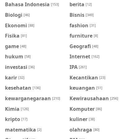
Bahasa Indonesia
berita
[153]
[12]
Biologi
Bisnis
[46]
[349]
Ekonomi
fashion
[88]
[31]
Fisika
furniture
[81]
[8]
game
Geografi
[48]
[48]
hukum
Internet
[58]
[162]
investasi
IPA
[36]
[261]
karir
Kecantikan
[32]
[23]
kesehatan
keuangan
[136]
[51]
kewarganegaraan
Kewirausahaan
[210]
[256]
Kimia
Komputer
[126]
[86]
kripto
kuliner
[17]
[38]
matematika
olahraga
[2]
[80]