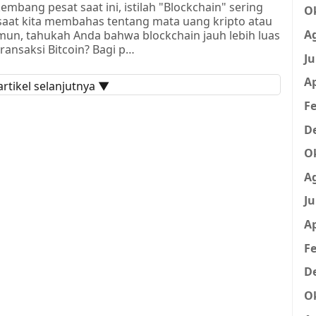
kembang pesat saat ini, istilah "Blockchain" sering
O
 saat kita membahas tentang mata uang kripto atau
A
amun, tahukah Anda bahwa blockchain jauh lebih luas
transaksi Bitcoin? Bagi p…
Ju
Ap
rtikel selanjutnya ▼
Fe
D
O
A
Ju
Ap
Fe
D
O