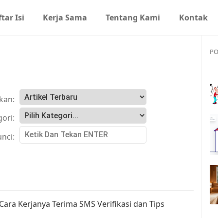
tar Isi
Kerja Sama
Tentang Kami
Kontak
PO
kan:
gori:
unci:
 Cara Kerjanya Terima SMS Verifikasi dan Tips