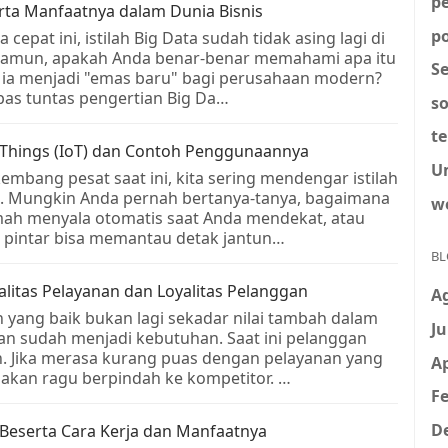
p
erta Manfaatnya dalam Dunia Bisnis
po
a cepat ini, istilah Big Data sudah tidak asing lagi di
. Namun, apakah Anda benar-benar memahami apa itu
S
ia menjadi "emas baru" bagi perusahaan modern?
pas tuntas pengertian Big Da…
so
t
f Things (IoT) dan Contoh Penggunaannya
U
kembang pesat saat ini, kita sering mendengar istilah
oT). Mungkin Anda pernah bertanya-tanya, bagaimana
w
ah menyala otomatis saat Anda mendekat, atau
 pintar bisa memantau detak jantun…
BL
litas Pelayanan dan Loyalitas Pelanggan
A
yang baik bukan lagi sekadar nilai tambah dalam
Ju
kan sudah menjadi kebutuhan. Saat ini pelanggan
an. Jika merasa kurang puas dengan pelayanan yang
Ap
 akan ragu berpindah ke kompetitor. …
Fe
D
 Beserta Cara Kerja dan Manfaatnya