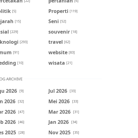
ercetakan
pertanian
[22]
[6]
litik
Properti
[5]
[119]
ejarah
Seni
[15]
[52]
sial
souvenir
[229]
[18]
eknologi
travel
[293]
[62]
mum
website
[91]
[83]
edding
wisata
[10]
[21]
OG ARCHIVE
gu 2026
Jul 2026
[9]
[33]
n 2026
Mei 2026
[32]
[33]
r 2026
Mar 2026
[47]
[31]
b 2026
Jan 2026
[46]
[34]
es 2025
Nov 2025
[28]
[35]