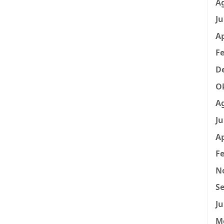
A
Ju
Ap
Fe
D
O
A
Ju
Ap
Fe
N
Se
Ju
M