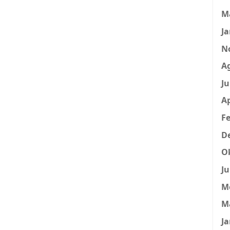
M
Ja
N
A
Ju
Ap
Fe
D
O
Ju
M
M
Ja