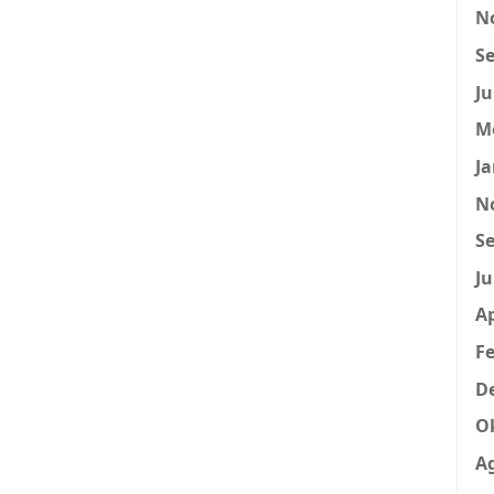
N
Se
Ju
M
Ja
N
Se
Ju
Ap
Fe
D
O
A