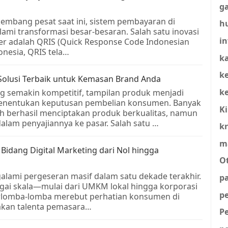
g
rkembang pesat saat ini, sistem pembayaran di
h
ami transformasi besar-besaran. Salah satu inovasi
in
ner adalah QRIS (Quick Response Code Indonesian
onesia, QRIS tela…
ka
k
olusi Terbaik untuk Kemasan Brand Anda
k
ng semakin kompetitif, tampilan produk menjadi
menentukan keputusan pembelian konsumen. Banyak
K
ah berhasil menciptakan produk berkualitas, namun
dalam penyajiannya ke pasar. Salah satu …
kr
m
 Bidang Digital Marketing dari Nol hingga
O
alami pergeseran masif dalam satu dekade terakhir.
p
gai skala—mulai dari UMKM lokal hingga korporasi
p
erlomba-lomba merebut perhatian konsumen di
 akan talenta pemasara…
P