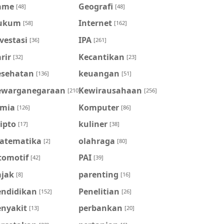
ame
Geografi
[48]
[48]
ukum
Internet
[58]
[162]
vestasi
IPA
[36]
[261]
rir
Kecantikan
[32]
[23]
esehatan
keuangan
[136]
[51]
ewarganegaraan
Kewirausahaan
[210]
[256]
imia
Komputer
[126]
[86]
ipto
kuliner
[17]
[38]
atematika
olahraga
[2]
[80]
tomotif
PAI
[42]
[39]
ajak
parenting
[8]
[16]
endidikan
Penelitian
[152]
[26]
enyakit
perbankan
[13]
[20]