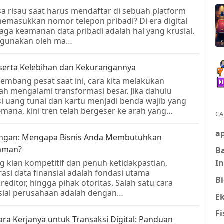
 risau saat harus mendaftar di sebuah platform
emasukkan nomor telepon pribadi? Di era digital
aga keamanan data pribadi adalah hal yang krusial.
 digunakan oleh ma…
eserta Kelebihan dan Kekurangannya
rkembang pesat saat ini, cara kita melakukan
ah mengalami transformasi besar. Jika dahulu
si uang tunai dan kartu menjadi benda wajib yang
mana, kini tren telah bergeser ke arah yang…
CA
ap
angan: Mengapa Bisnis Anda Membutuhkan
laman?
B
I
g kian kompetitif dan penuh ketidakpastian,
rasi data finansial adalah fondasi utama
Bi
reditor, hingga pihak otoritas. Salah satu cara
sial perusahaan adalah dengan…
E
Fi
ra Kerjanya untuk Transaksi Digital: Panduan