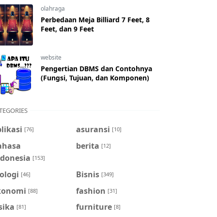
olahraga
Perbedaan Meja Billiard 7 Feet, 8
Feet, dan 9 Feet
website
Pengertian DBMS dan Contohnya
(Fungsi, Tujuan, dan Komponen)
TEGORIES
likasi
asuransi
[76]
[10]
ahasa
berita
[12]
ndonesia
[153]
ologi
Bisnis
[46]
[349]
konomi
fashion
[88]
[31]
sika
furniture
[81]
[8]