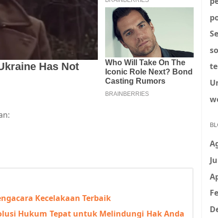
p
po
S
so
t
U
w
an:
BL
A
Ju
Ap
Fe
engacara Kecelakaan Terbaik
D
Solusi Hukum Tepat untuk Melindungi Hak Anda