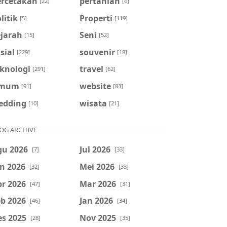
ercetakan
pertanian
[22]
[6]
litik
Properti
[5]
[119]
ejarah
Seni
[15]
[52]
sial
souvenir
[229]
[18]
eknologi
travel
[291]
[62]
mum
website
[91]
[83]
edding
wisata
[10]
[21]
OG ARCHIVE
gu 2026
Jul 2026
[7]
[33]
n 2026
Mei 2026
[32]
[33]
r 2026
Mar 2026
[47]
[31]
b 2026
Jan 2026
[46]
[34]
es 2025
Nov 2025
[28]
[35]