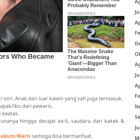
A
Ju
Ap
Fe
D
O
A
Ju
Ap
Fe
 istri. Anak dari luar kawin yang sah juga termasuk.
apak/ibu dari pewaris.
N
 keatas.
Se
runanya hingga derajat ke-6, saudara dari kakek &
Ju
Hukum Waris
semoga bisa bermanfaat.
M