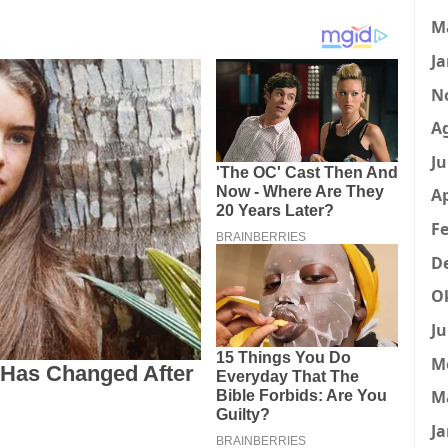
M
Ja
N
A
Ju
Ap
Fe
D
O
Ju
M
M
Ja