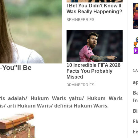
CA
ap
B
is adalah/ Hukum Waris yaitu/ Hukum Waris
I
 arti Hukum Waris/ definisi Hukum Waris.
Bi
E
Fi