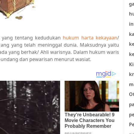
g
h
in
ka
 yang tentang kedudukan
hukum harta kekayaan
/
k
ang yang telah meninggal dunia. Maksudnya yaitu
ada yang berhak/ Ahli warisnya. Dalam hukum waris
k
-undang dan pewarisan menurut wasiat.
K
kr
m
O
p
p
P