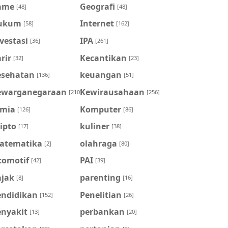
ame
Geografi
[48]
[48]
ukum
Internet
[58]
[162]
vestasi
IPA
[36]
[261]
rir
Kecantikan
[32]
[23]
esehatan
keuangan
[136]
[51]
ewarganegaraan
Kewirausahaan
[210]
[256]
imia
Komputer
[126]
[86]
ipto
kuliner
[17]
[38]
atematika
olahraga
[2]
[80]
tomotif
PAI
[42]
[39]
ajak
parenting
[8]
[16]
endidikan
Penelitian
[152]
[26]
enyakit
perbankan
[13]
[20]