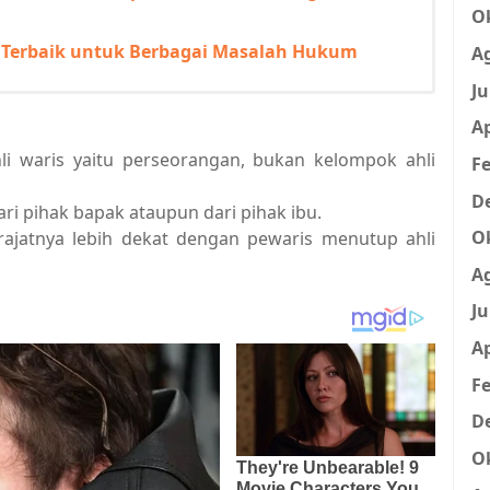
O
ja Terbaik untuk Berbagai Masalah Hukum
A
Ju
Ap
hli waris yaitu perseorangan, bukan kelompok ahli
Fe
D
ari pihak bapak ataupun dari pihak ibu.
O
erajatnya lebih dekat dengan pewaris menutup ahli
A
Ju
Ap
Fe
D
O