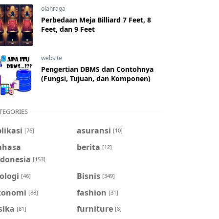
olahraga
Perbedaan Meja Billiard 7 Feet, 8
Feet, dan 9 Feet
website
Pengertian DBMS dan Contohnya
(Fungsi, Tujuan, dan Komponen)
TEGORIES
likasi
asuransi
[76]
[10]
ahasa
berita
[12]
ndonesia
[153]
ologi
Bisnis
[46]
[349]
konomi
fashion
[88]
[31]
sika
furniture
[81]
[8]