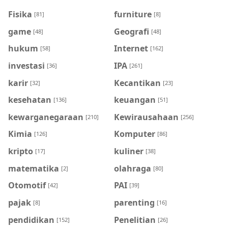
Fisika
furniture
[81]
[8]
game
Geografi
[48]
[48]
hukum
Internet
[58]
[162]
investasi
IPA
[36]
[261]
karir
Kecantikan
[32]
[23]
kesehatan
keuangan
[136]
[51]
kewarganegaraan
Kewirausahaan
[210]
[256]
Kimia
Komputer
[126]
[86]
kripto
kuliner
[17]
[38]
matematika
olahraga
[2]
[80]
Otomotif
PAI
[42]
[39]
pajak
parenting
[8]
[16]
pendidikan
Penelitian
[152]
[26]