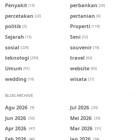
Penyakit
perbankan
[13]
[20]
percetakan
pertanian
[22]
[6]
politik
Properti
[5]
[119]
Sejarah
Seni
[15]
[52]
sosial
souvenir
[229]
[18]
teknologi
travel
[293]
[62]
Umum
website
[91]
[83]
wedding
wisata
[10]
[21]
BLOG ARCHIVE
Agu 2026
Jul 2026
[9]
[33]
Jun 2026
Mei 2026
[32]
[33]
Apr 2026
Mar 2026
[47]
[31]
Feb 2026
Jan 2026
[46]
[34]