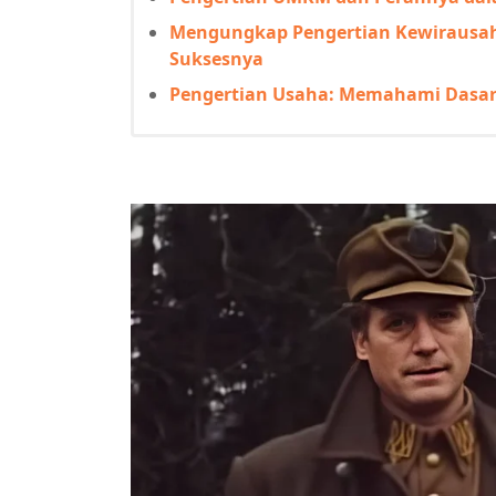
Mengungkap Pengertian Kewirausaha
Suksesnya
Pengertian Usaha: Memahami Dasar-