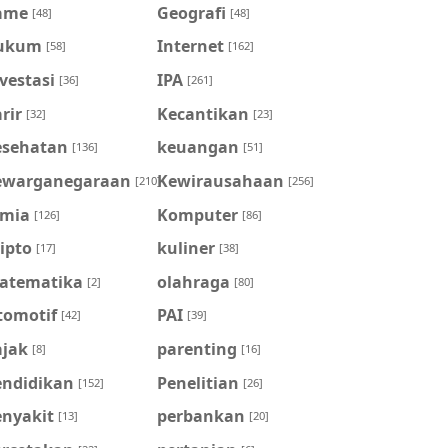
ame
Geografi
[48]
[48]
ukum
Internet
[58]
[162]
vestasi
IPA
[36]
[261]
rir
Kecantikan
[32]
[23]
esehatan
keuangan
[136]
[51]
ewarganegaraan
Kewirausahaan
[210]
[256]
imia
Komputer
[126]
[86]
ipto
kuliner
[17]
[38]
atematika
olahraga
[2]
[80]
tomotif
PAI
[42]
[39]
ajak
parenting
[8]
[16]
endidikan
Penelitian
[152]
[26]
enyakit
perbankan
[13]
[20]