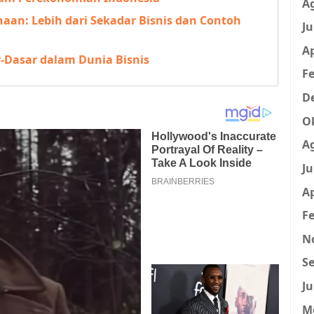
A
an: Lebih dari Sekadar Bisnis dan Contoh
Ju
Ap
Dasar dalam Dunia Bisnis
Fe
D
O
A
Ju
Ap
Fe
N
Se
Ju
M