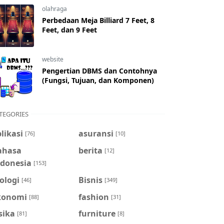
olahraga
Perbedaan Meja Billiard 7 Feet, 8
Feet, dan 9 Feet
website
Pengertian DBMS dan Contohnya
(Fungsi, Tujuan, dan Komponen)
TEGORIES
likasi
asuransi
[76]
[10]
ahasa
berita
[12]
ndonesia
[153]
ologi
Bisnis
[46]
[349]
konomi
fashion
[88]
[31]
sika
furniture
[81]
[8]