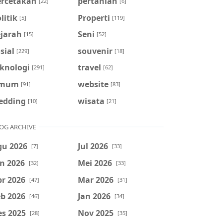
ercetakan
pertanian
[22]
[6]
litik
Properti
[5]
[119]
ejarah
Seni
[15]
[52]
sial
souvenir
[229]
[18]
eknologi
travel
[291]
[62]
mum
website
[91]
[83]
edding
wisata
[10]
[21]
OG ARCHIVE
gu 2026
Jul 2026
[7]
[33]
n 2026
Mei 2026
[32]
[33]
r 2026
Mar 2026
[47]
[31]
b 2026
Jan 2026
[46]
[34]
es 2025
Nov 2025
[28]
[35]