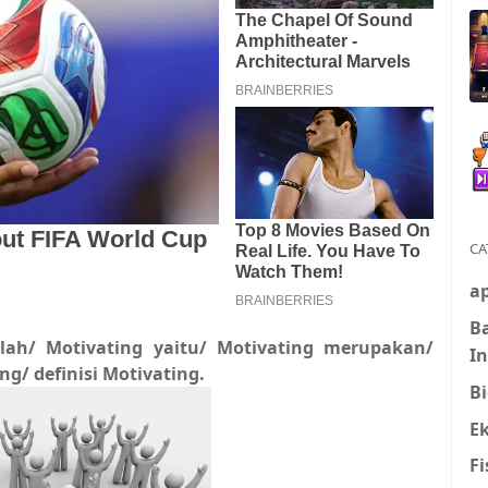
CA
ap
B
lah/ Motivating yaitu/ Motivating merupakan/
I
g/ definisi Motivating.
Bi
E
Fi