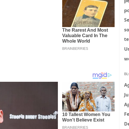
p
po
S
so
t
U
w
BL
A
Ju
Ap
Fe
D