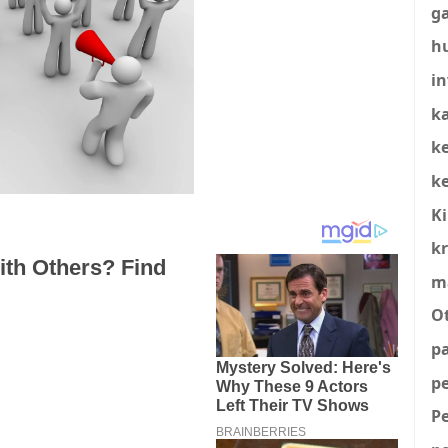
g
h
in
ka
k
k
K
kr
m
O
p
p
P