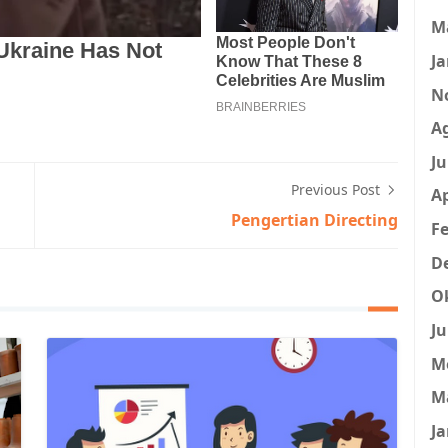
M
Ja
N
A
Ju
Previous Post
Ap
Pengertian Directing
Fe
D
O
Ju
M
M
Ja