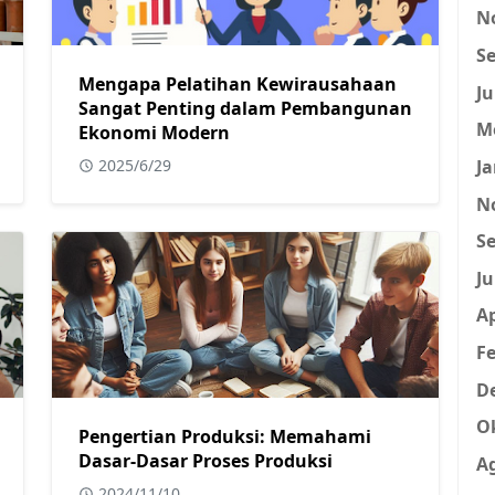
N
Se
Mengapa Pelatihan Kewirausahaan
Ju
Sangat Penting dalam Pembangunan
M
Ekonomi Modern
Ja
2025/6/29
N
Se
Ju
Ap
Fe
D
O
Pengertian Produksi: Memahami
Dasar-Dasar Proses Produksi
A
2024/11/10