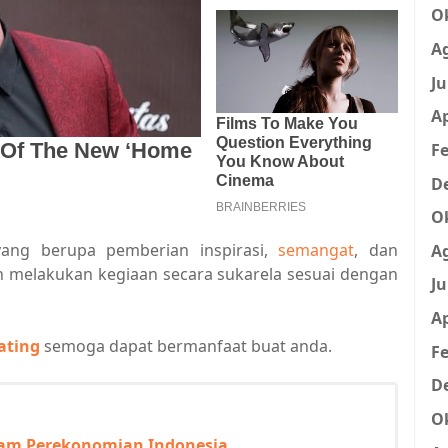
O
A
Ju
Ap
Fe
D
O
ng berupa pemberian inspirasi,
semangat
, dan
A
 melakukan kegiaan secara sukarela sesuai dengan
Ju
Ap
ating
semoga dapat bermanfaat buat anda.
Fe
D
O
am Perekonomian Indonesia