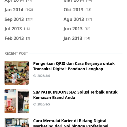
Apr 2014
Mar 2014
Jan 2014
Okt 2013
[102]
[13]
Sep 2013
Agu 2013
[224]
[57]
Jul 2013
Jun 2013
[18]
[64]
Feb 2013
Jan 2013
[2]
[34]
RECENT POST
Pengertian QRIS dan Cara Kerjanya untuk
Transaksi Digital: Panduan Lengkap
2026/8/6
SIMPATIK INDONESIA: Solusi Terbaik untuk
Kemasan Brand Anda
2026/8/5
Cara Memulai Karier di Bidang Digital
Marketing dari Nol hingga Profesional