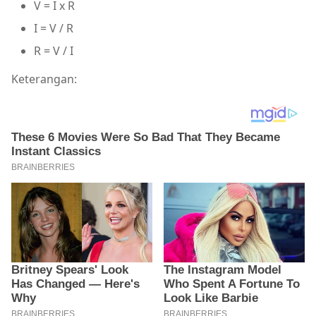
V = I x R
I = V / R
R = V / I
Keterangan: