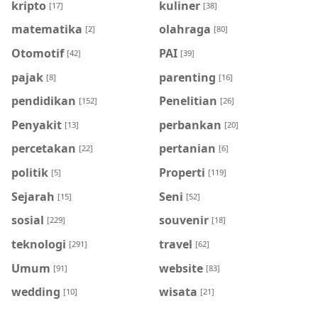
kripto
kuliner
[17]
[38]
matematika
olahraga
[2]
[80]
Otomotif
PAI
[42]
[39]
pajak
parenting
[8]
[16]
pendidikan
Penelitian
[152]
[26]
Penyakit
perbankan
[13]
[20]
percetakan
pertanian
[22]
[6]
politik
Properti
[5]
[119]
Sejarah
Seni
[15]
[52]
sosial
souvenir
[229]
[18]
teknologi
travel
[291]
[62]
Umum
website
[91]
[83]
wedding
wisata
[10]
[21]