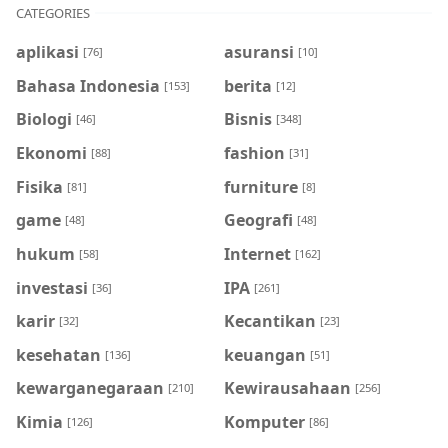
CATEGORIES
aplikasi
asuransi
[76]
[10]
Bahasa Indonesia
berita
[153]
[12]
Biologi
Bisnis
[46]
[348]
Ekonomi
fashion
[88]
[31]
Fisika
furniture
[81]
[8]
game
Geografi
[48]
[48]
hukum
Internet
[58]
[162]
investasi
IPA
[36]
[261]
karir
Kecantikan
[32]
[23]
kesehatan
keuangan
[136]
[51]
kewarganegaraan
Kewirausahaan
[210]
[256]
Kimia
Komputer
[126]
[86]