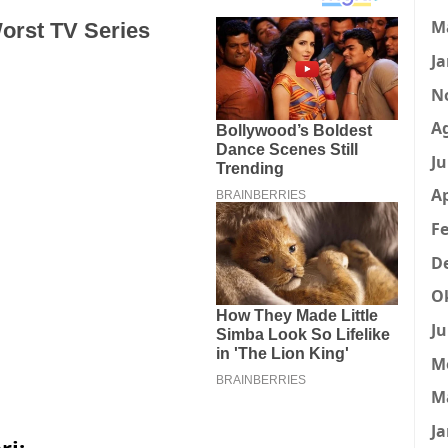
M
Ja
N
A
Ju
Ap
Fe
D
O
Ju
M
M
Ja
ri: