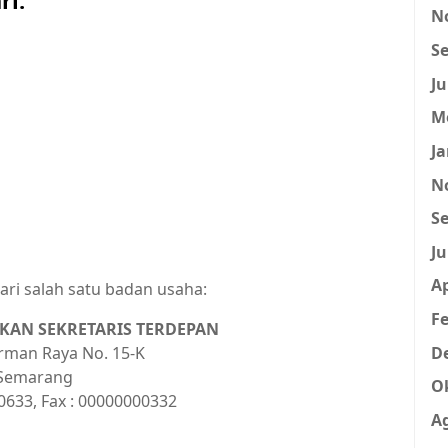
N
Se
Ju
M
Ja
N
Se
Ju
Ap
ari salah satu badan usaha:
Fe
KAN SEKRETARIS TERDEPAN
D
irman Raya No. 15-K
Semarang
O
0633, Fax : 00000000332
A