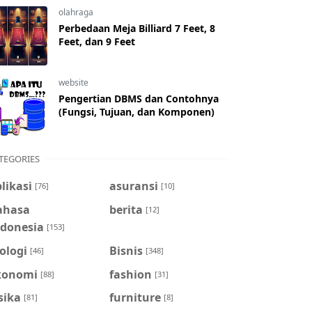
olahraga
Perbedaan Meja Billiard 7 Feet, 8
Feet, dan 9 Feet
website
Pengertian DBMS dan Contohnya
(Fungsi, Tujuan, dan Komponen)
TEGORIES
likasi
asuransi
[76]
[10]
ahasa
berita
[12]
ndonesia
[153]
ologi
Bisnis
[46]
[348]
konomi
fashion
[88]
[31]
sika
furniture
[81]
[8]