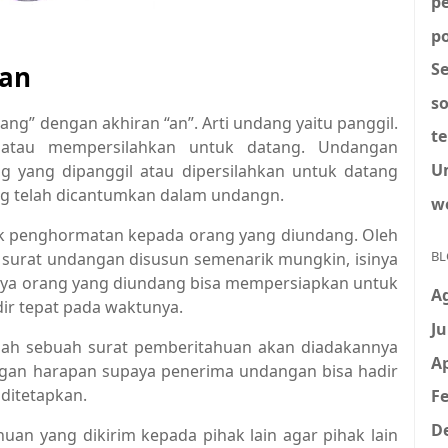
p
po
S
gan
so
ng” dengan akhiran “an”. Arti undang yaitu panggil.
t
 atau mempersilahkan untuk datang. Undangan
U
g yang dipanggil atau dipersilahkan untuk datang
ang telah dicantumkan dalam undangn.
w
 penghormatan kepada orang yang diundang. Oleh
BL
 surat undangan disusun semenarik mungkin, isinya
upya orang yang diundang bisa mempersiapkan untuk
A
ir tepat pada waktunya.
Ju
ah sebuah surat pemberitahuan akan diadakannya
Ap
ngan harapan supaya penerima undangan bisa hadir
ditetapkan.
Fe
D
uan yang dikirim kepada pihak lain agar pihak lain