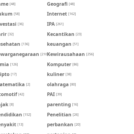
ame
Geografi
[48]
[48]
ukum
Internet
[58]
[162]
vestasi
IPA
[36]
[261]
rir
Kecantikan
[32]
[23]
esehatan
keuangan
[136]
[51]
ewarganegaraan
Kewirausahaan
[210]
[256]
imia
Komputer
[126]
[86]
ipto
kuliner
[17]
[38]
atematika
olahraga
[2]
[80]
tomotif
PAI
[42]
[39]
ajak
parenting
[8]
[16]
endidikan
Penelitian
[152]
[26]
enyakit
perbankan
[13]
[20]