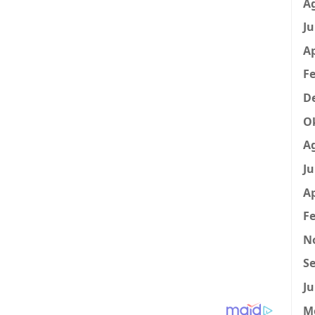
A
Ju
Ap
Fe
D
O
A
Ju
Ap
Fe
N
Se
Ju
M