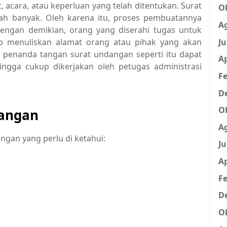
acara, atau keperluan yang telah ditentukan. Surat
O
lah banyak. Oleh karena itu, proses pembuatannya
A
 Dengan demikian, orang yang diserahi tugas untuk
Ju
 menuliskan alamat orang atau pihak yang akan
, penanda tangan surat undangan seperti itu dapat
Ap
ingga cukup dikerjakan oleh petugas administrasi
Fe
D
O
dangan
A
angan yang perlu di ketahui:
Ju
Ap
Fe
D
O