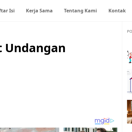
tar Isi
Kerja Sama
Tentang Kami
Kontak
PO
at Undangan