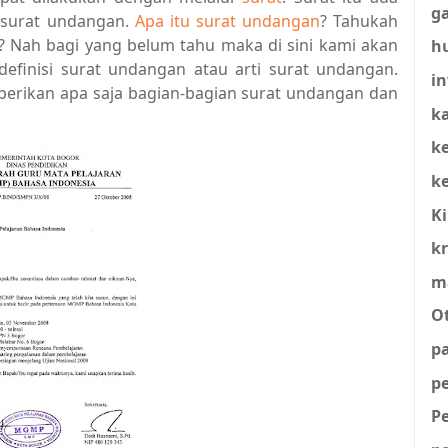
g
 surat undangan.
Apa itu surat undangan
? Tahukah
 Nah bagi yang belum tahu maka di sini kami akan
h
efinisi surat undangan atau arti surat undangan.
in
i berikan apa saja bagian-bagian surat undangan dan
ka
k
k
K
kr
m
O
p
p
P