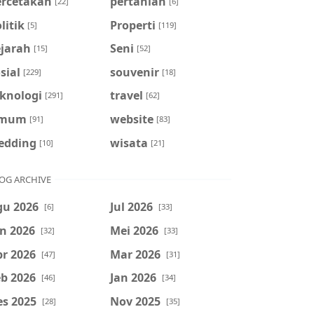
ercetakan
pertanian
[22]
[6]
litik
Properti
[5]
[119]
ejarah
Seni
[15]
[52]
sial
souvenir
[229]
[18]
eknologi
travel
[291]
[62]
mum
website
[91]
[83]
edding
wisata
[10]
[21]
OG ARCHIVE
gu 2026
Jul 2026
[6]
[33]
n 2026
Mei 2026
[32]
[33]
r 2026
Mar 2026
[47]
[31]
b 2026
Jan 2026
[46]
[34]
es 2025
Nov 2025
[28]
[35]