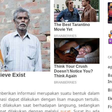
CA
ap
B
I
Bi
mberikan informasi merupakan suatu bentuk dalam
E
si dapat dilakukan dengan lisan maupun tertulis.
at dilakukan saat berhadapan langsung, sedangkan
Fi
apat dilakukan dengan melalui
surat
. Surat itu ada