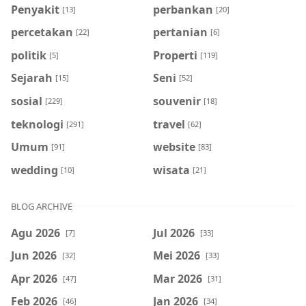
Penyakit
perbankan
[13]
[20]
percetakan
pertanian
[22]
[6]
politik
Properti
[5]
[119]
Sejarah
Seni
[15]
[52]
sosial
souvenir
[229]
[18]
teknologi
travel
[291]
[62]
Umum
website
[91]
[83]
wedding
wisata
[10]
[21]
BLOG ARCHIVE
Agu 2026
Jul 2026
[7]
[33]
Jun 2026
Mei 2026
[32]
[33]
Apr 2026
Mar 2026
[47]
[31]
Feb 2026
Jan 2026
[46]
[34]