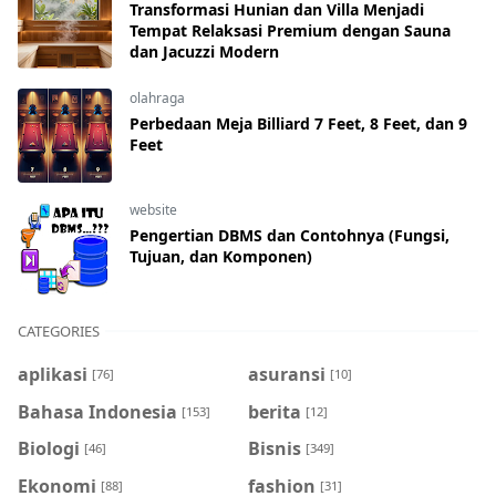
Transformasi Hunian dan Villa Menjadi
Tempat Relaksasi Premium dengan Sauna
dan Jacuzzi Modern
olahraga
Perbedaan Meja Billiard 7 Feet, 8 Feet, dan 9
Feet
website
Pengertian DBMS dan Contohnya (Fungsi,
Tujuan, dan Komponen)
CATEGORIES
aplikasi
asuransi
[76]
[10]
Bahasa Indonesia
berita
[153]
[12]
Biologi
Bisnis
[46]
[349]
Ekonomi
fashion
[88]
[31]