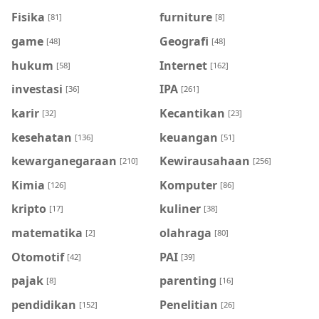
Fisika
furniture
[81]
[8]
game
Geografi
[48]
[48]
hukum
Internet
[58]
[162]
investasi
IPA
[36]
[261]
karir
Kecantikan
[32]
[23]
kesehatan
keuangan
[136]
[51]
kewarganegaraan
Kewirausahaan
[210]
[256]
Kimia
Komputer
[126]
[86]
kripto
kuliner
[17]
[38]
matematika
olahraga
[2]
[80]
Otomotif
PAI
[42]
[39]
pajak
parenting
[8]
[16]
pendidikan
Penelitian
[152]
[26]