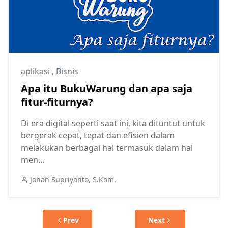
aplikasi
,
Bisnis
Apa itu BukuWarung dan apa saja
fitur-fiturnya?
Di era digital seperti saat ini, kita dituntut untuk
bergerak cepat, tepat dan efisien dalam
melakukan berbagai hal termasuk dalam hal
men...
Johan Supriyanto, S.Kom.
Prev
Next