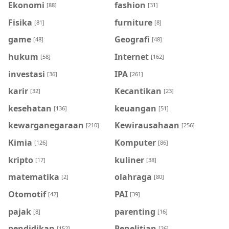
Ekonomi
fashion
[88]
[31]
Fisika
furniture
[81]
[8]
game
Geografi
[48]
[48]
hukum
Internet
[58]
[162]
investasi
IPA
[36]
[261]
karir
Kecantikan
[32]
[23]
kesehatan
keuangan
[136]
[51]
kewarganegaraan
Kewirausahaan
[210]
[256]
Kimia
Komputer
[126]
[86]
kripto
kuliner
[17]
[38]
matematika
olahraga
[2]
[80]
Otomotif
PAI
[42]
[39]
pajak
parenting
[8]
[16]
pendidikan
Penelitian
[152]
[26]