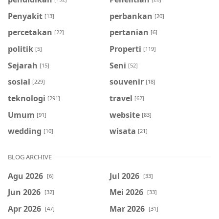
Penyakit
perbankan
[13]
[20]
percetakan
pertanian
[22]
[6]
politik
Properti
[5]
[119]
Sejarah
Seni
[15]
[52]
sosial
souvenir
[229]
[18]
teknologi
travel
[291]
[62]
Umum
website
[91]
[83]
wedding
wisata
[10]
[21]
BLOG ARCHIVE
Agu 2026
Jul 2026
[6]
[33]
Jun 2026
Mei 2026
[32]
[33]
Apr 2026
Mar 2026
[47]
[31]