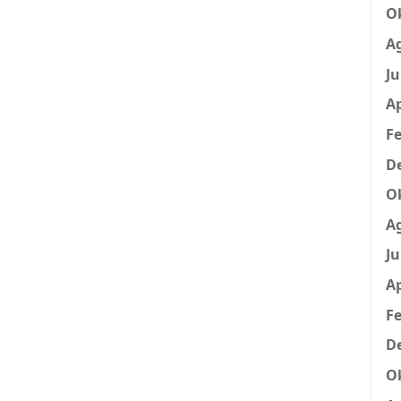
O
A
Ju
Ap
Fe
D
O
A
Ju
Ap
Fe
D
O