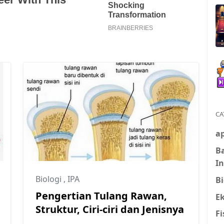
CA
ap
B
I
Biologi
,
IPA
Bi
Pengertian Tulang Rawan,
E
Struktur, Ciri-ciri dan Jenisnya
Fi