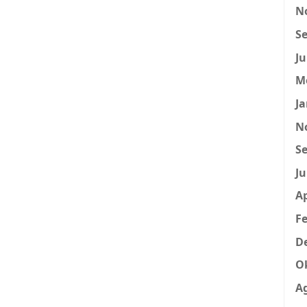
N
Se
Ju
M
Ja
N
Se
Ju
Ap
Fe
D
O
A