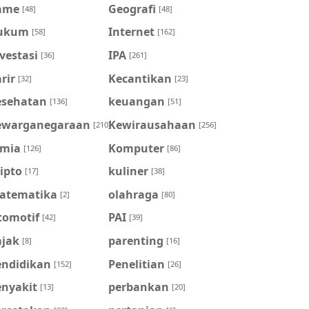
ame
Geografi
[48]
[48]
ukum
Internet
[58]
[162]
vestasi
IPA
[36]
[261]
rir
Kecantikan
[32]
[23]
esehatan
keuangan
[136]
[51]
ewarganegaraan
Kewirausahaan
[210]
[256]
imia
Komputer
[126]
[86]
ipto
kuliner
[17]
[38]
atematika
olahraga
[2]
[80]
tomotif
PAI
[42]
[39]
ajak
parenting
[8]
[16]
endidikan
Penelitian
[152]
[26]
enyakit
perbankan
[13]
[20]