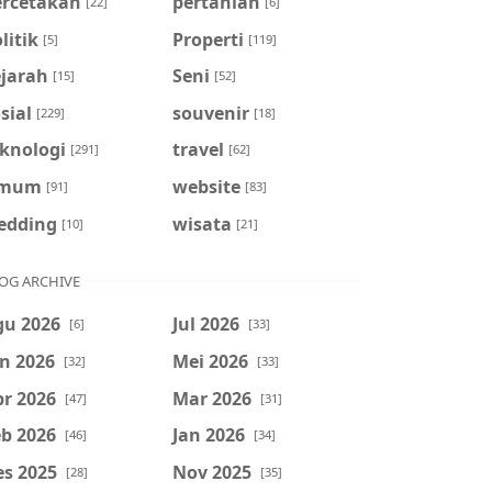
ercetakan
pertanian
[22]
[6]
litik
Properti
[5]
[119]
ejarah
Seni
[15]
[52]
sial
souvenir
[229]
[18]
eknologi
travel
[291]
[62]
mum
website
[91]
[83]
edding
wisata
[10]
[21]
OG ARCHIVE
gu 2026
Jul 2026
[6]
[33]
n 2026
Mei 2026
[32]
[33]
r 2026
Mar 2026
[47]
[31]
b 2026
Jan 2026
[46]
[34]
es 2025
Nov 2025
[28]
[35]