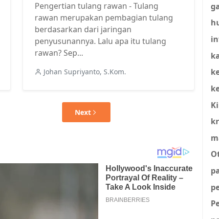
Pengertian tulang rawan - Tulang
g
rawan merupakan pembagian tulang
h
berdasarkan dari jaringan
in
penyusunannya. Lalu apa itu tulang
rawan? Sep...
ka
k
Johan Supriyanto, S.Kom.
k
K
Next
kr
m
O
p
p
P