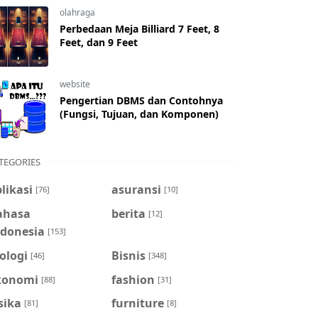
olahraga
Perbedaan Meja Billiard 7 Feet, 8
Feet, dan 9 Feet
website
Pengertian DBMS dan Contohnya
(Fungsi, Tujuan, dan Komponen)
TEGORIES
likasi
asuransi
[76]
[10]
ahasa
berita
[12]
ndonesia
[153]
ologi
Bisnis
[46]
[348]
konomi
fashion
[88]
[31]
sika
furniture
[81]
[8]