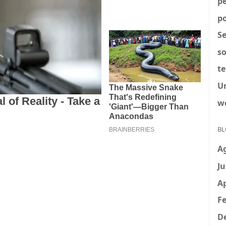
p
po
S
so
t
U
w
BL
A
Ju
Ap
Fe
D