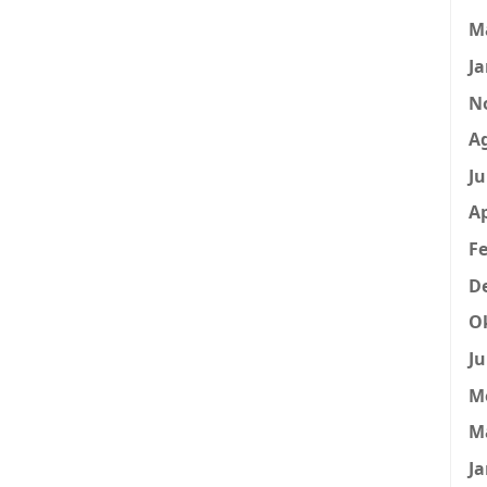
M
Ja
N
A
Ju
Ap
Fe
D
O
Ju
M
M
Ja