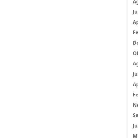
A
Ju
Ap
Fe
D
O
A
Ju
Ap
Fe
N
Se
Ju
M