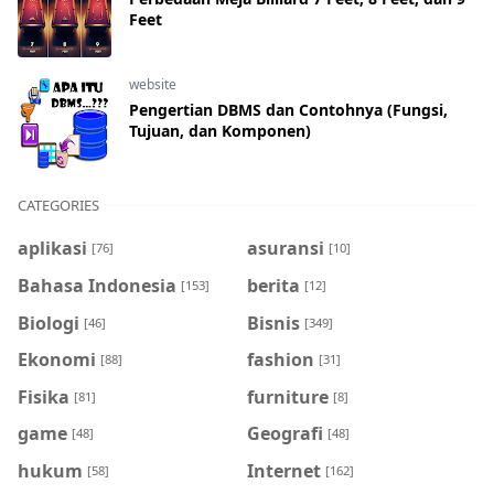
Feet
website
Pengertian DBMS dan Contohnya (Fungsi,
Tujuan, dan Komponen)
CATEGORIES
aplikasi
asuransi
[76]
[10]
Bahasa Indonesia
berita
[153]
[12]
Biologi
Bisnis
[46]
[349]
Ekonomi
fashion
[88]
[31]
Fisika
furniture
[81]
[8]
game
Geografi
[48]
[48]
hukum
Internet
[58]
[162]