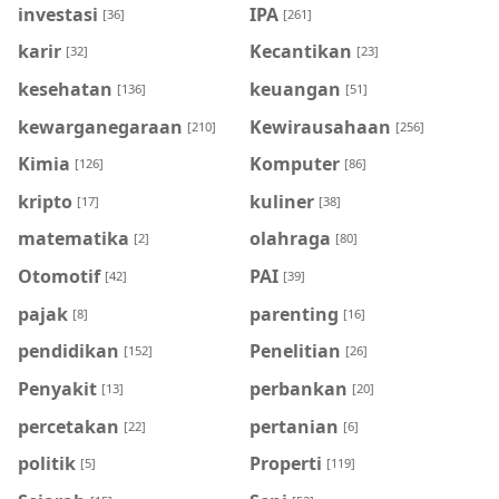
investasi
IPA
[36]
[261]
karir
Kecantikan
[32]
[23]
kesehatan
keuangan
[136]
[51]
kewarganegaraan
Kewirausahaan
[210]
[256]
Kimia
Komputer
[126]
[86]
kripto
kuliner
[17]
[38]
matematika
olahraga
[2]
[80]
Otomotif
PAI
[42]
[39]
pajak
parenting
[8]
[16]
pendidikan
Penelitian
[152]
[26]
Penyakit
perbankan
[13]
[20]
percetakan
pertanian
[22]
[6]
politik
Properti
[5]
[119]