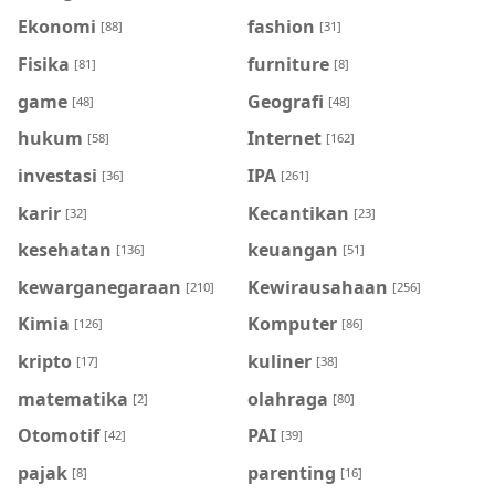
Ekonomi
fashion
[88]
[31]
Fisika
furniture
[81]
[8]
game
Geografi
[48]
[48]
hukum
Internet
[58]
[162]
investasi
IPA
[36]
[261]
karir
Kecantikan
[32]
[23]
kesehatan
keuangan
[136]
[51]
kewarganegaraan
Kewirausahaan
[210]
[256]
Kimia
Komputer
[126]
[86]
kripto
kuliner
[17]
[38]
matematika
olahraga
[2]
[80]
Otomotif
PAI
[42]
[39]
pajak
parenting
[8]
[16]