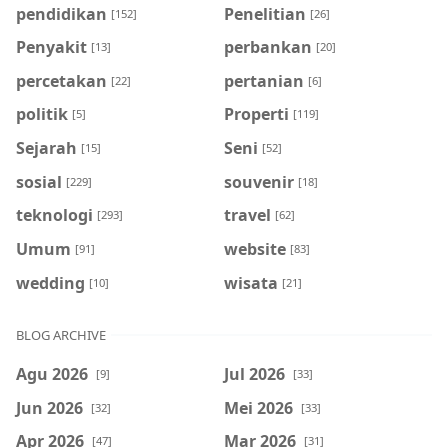
pendidikan
Penelitian
[152]
[26]
Penyakit
perbankan
[13]
[20]
percetakan
pertanian
[22]
[6]
politik
Properti
[5]
[119]
Sejarah
Seni
[15]
[52]
sosial
souvenir
[229]
[18]
teknologi
travel
[293]
[62]
Umum
website
[91]
[83]
wedding
wisata
[10]
[21]
BLOG ARCHIVE
Agu 2026
Jul 2026
[9]
[33]
Jun 2026
Mei 2026
[32]
[33]
Apr 2026
Mar 2026
[47]
[31]