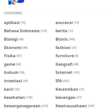
CATEGORIES
aplikasi
asuransi
[76]
[10]
Bahasa Indonesia
berita
[153]
[12]
Biologi
Bisnis
[46]
[349]
Ekonomi
fashion
[88]
[31]
Fisika
furniture
[81]
[8]
game
Geografi
[48]
[48]
hukum
Internet
[58]
[162]
investasi
IPA
[36]
[261]
karir
Kecantikan
[32]
[23]
kesehatan
keuangan
[136]
[51]
kewarganegaraan
Kewirausahaan
[210]
[256]