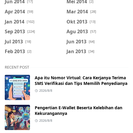
Jun 2014
Mei 2014
[17]
[2]
Apr 2014
Mar 2014
[59]
[28]
Jan 2014
Okt 2013
[102]
[13]
Sep 2013
Agu 2013
[224]
[57]
Jul 2013
Jun 2013
[18]
[64]
Feb 2013
Jan 2013
[2]
[34]
RECENT POST
Apa itu Nomor Virtual: Cara Kerjanya Terima
SMS Verifikasi dan Tips Memilih Penyedianya
2026/8/8
Pengertian E-Wallet Beserta Kelebihan dan
Kekurangannya
2026/8/8