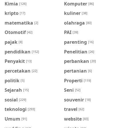
Kimia
Komputer
[126]
[86]
kripto
kuliner
[17]
[38]
matematika
olahraga
[2]
[80]
Otomotif
PAI
[42]
[39]
pajak
parenting
[8]
[16]
pendidikan
Penelitian
[152]
[26]
Penyakit
perbankan
[13]
[20]
percetakan
pertanian
[22]
[6]
politik
Properti
[5]
[119]
Sejarah
Seni
[15]
[52]
sosial
souvenir
[229]
[18]
teknologi
travel
[293]
[62]
Umum
website
[91]
[83]