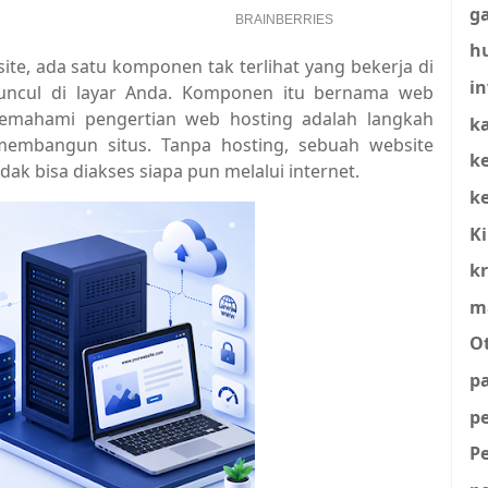
g
h
te, ada satu komponen tak terlihat yang bekerja di
in
muncul di layar Anda. Komponen itu bernama web
memahami pengertian web hosting adalah langkah
ka
embangun situs. Tanpa hosting, sebuah website
k
ak bisa diakses siapa pun melalui internet.
k
K
kr
m
O
p
p
P