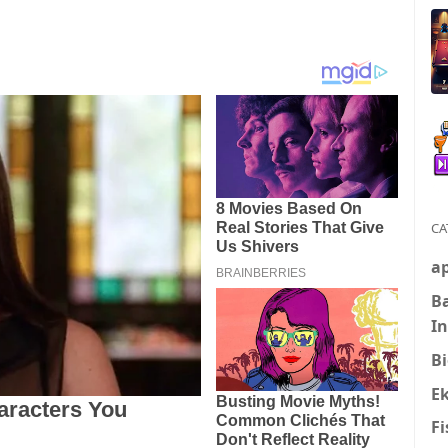
CA
ap
B
I
Bi
E
Fi