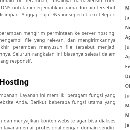
omain di peramban, misalnya namawebsite.com.
 DNS untuk menerjemahkan nama domain tersebut
M
disimpan. Anggap saja DNS ini seperti buku telepon
Ja
N
 peramban mengirim permintaan ke server hosting.
A
mengambil file yang relevan, dan mengirimkannya
Ju
khir, peramban menyusun file tersebut menjadi
ya. Seluruh rangkaian ini biasanya selesai dalam
Ap
yang responsif.
Fe
D
Hosting
O
mpanan. Layanan ini memiliki beragam fungsi yang
Ju
site Anda. Berikut beberapa fungsi utama yang
M
M
 dan menyajikan konten website agar bisa diakses
Ja
an layanan email profesional dengan domain sendiri,