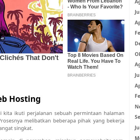
A
Ju
Ap
Fe
D
O
A
Ju
Ap
Fe
eb Hosting
N
 kita ikuti perjalanan sebuah permintaan halaman
Se
. Prosesnya melibatkan beberapa pihak yang bekerja
Ju
ngat singkat.
M