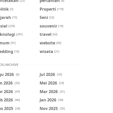
ercetakan
pertanian
[22]
[6]
litik
Properti
[5]
[119]
ejarah
Seni
[15]
[52]
sial
souvenir
[229]
[18]
eknologi
travel
[291]
[62]
mum
website
[91]
[83]
edding
wisata
[10]
[21]
OG ARCHIVE
gu 2026
Jul 2026
[6]
[33]
n 2026
Mei 2026
[32]
[33]
r 2026
Mar 2026
[47]
[31]
b 2026
Jan 2026
[46]
[34]
es 2025
Nov 2025
[28]
[35]