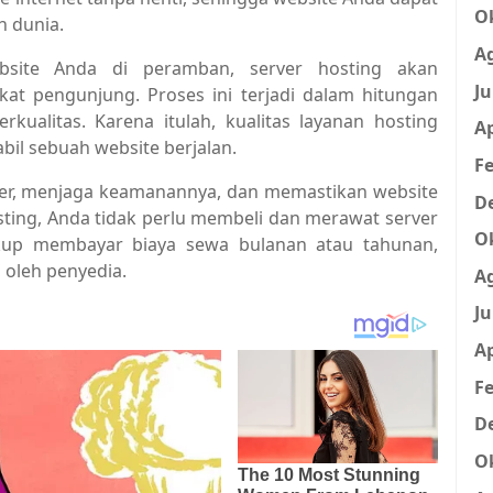
O
h dunia.
A
bsite Anda di peramban, server hosting akan
Ju
kat pengunjung. Proses ini terjadi dalam hitungan
erkualitas. Karena itulah, kualitas layanan hosting
Ap
il sebuah website berjalan.
Fe
ver, menjaga keamanannya, dan memastikan website
D
ting, Anda tidak perlu membeli dan merawat server
O
ukup membayar biaya sewa bulanan atau tahunan,
 oleh penyedia.
A
Ju
Ap
Fe
D
O