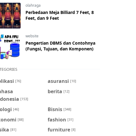
olahraga
Perbedaan Meja Billiard 7 Feet, 8
Feet, dan 9 Feet
website
Pengertian DBMS dan Contohnya
(Fungsi, Tujuan, dan Komponen)
TEGORIES
likasi
asuransi
[76]
[10]
ahasa
berita
[12]
ndonesia
[153]
ologi
Bisnis
[46]
[348]
konomi
fashion
[88]
[31]
sika
furniture
[81]
[8]