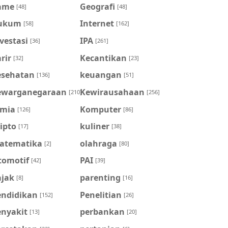
ame
Geografi
[48]
[48]
ukum
Internet
[58]
[162]
vestasi
IPA
[36]
[261]
rir
Kecantikan
[32]
[23]
esehatan
keuangan
[136]
[51]
ewarganegaraan
Kewirausahaan
[210]
[256]
imia
Komputer
[126]
[86]
ipto
kuliner
[17]
[38]
atematika
olahraga
[2]
[80]
tomotif
PAI
[42]
[39]
ajak
parenting
[8]
[16]
endidikan
Penelitian
[152]
[26]
enyakit
perbankan
[13]
[20]