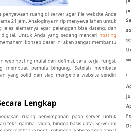
p
po
 penyewaan ruang di server agar file website Anda
S
elama 24 jam. Analoginya mirip menyewa lahan untuk
 jelas alamatnya agar pelanggan bisa datang, dan
so
a digital. Untuk Anda yang sedang mencari
hosting
t
 memahami konsep dasar ini akan sangat membantu
U
w
 web hosting mulai dari definisi, cara kerja, fungsi,
ering membuat pemula bingung. Setelah membaca
 yang solid dan siap mengelola website sendiri
BL
A
Ju
Secara Lengkap
Ap
Fe
yediakan ruang penyimpanan pada server untuk
 teks, gambar, video, hingga basis data. Server ini
D
 internet tanpa henti, sehingga website Anda dapat