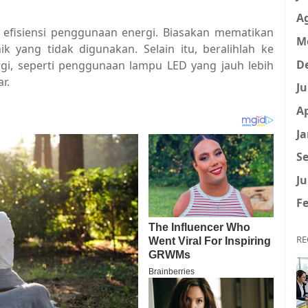
A
 efisiensi penggunaan energi. Biasakan mematikan
M
 yang tidak digunakan. Selain itu, beralihlah ke
D
gi, seperti penggunaan lampu LED yang jauh lebih
r.
Ju
Ap
Ja
Se
Ju
Fe
RE