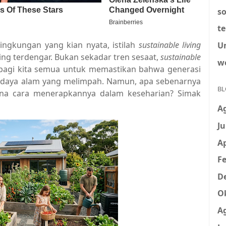
so
t
lingkungan yang kian nyata, istilah
sustainable living
U
ing terdengar. Bukan sekadar tren sesaat,
sustainable
w
bagi kita semua untuk memastikan bahwa generasi
daya alam yang melimpah. Namun, apa sebenarnya
BL
a cara menerapkannya dalam keseharian? Simak
A
Ju
Ap
Fe
D
O
A