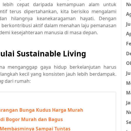
N
 lebih cepat daripada kemampuan alam untuk
tif terus dipertahankan, kita berisiko mengalami
A
, dan hilangnya keanekaragaman hayati. Dengan
Ju
a berkontribusi aktif dalam menahan laju pemanasan
demi kesejahteraan manusia di masa depan.
Ap
Fe
ai Sustainable Living
D
O
ena menganggap gaya hidup berkelanjutan harus
Ju
-langkah kecil yang konsisten jauh lebih berdampak.
ng
dari rumah:
M
M
Ja
 Karangan Bunga Kudus Harga Murah
N
di Bogor Murah dan Bagus
Se
 Membasminya Sampai Tuntas