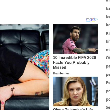
ka
k
k
K
kr
m
O
p
p
P
p
po
S