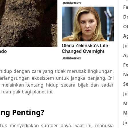
Fe
D
O
A
Ju
Ap
Fe
hidup dengan cara yang tidak merusak lingkungan,
N
langsungan ekosistem untuk jangka panjang. Ini
Se
melainkan tentang hidup secara bijak dan sadar
i dampak bagi planet ini.
Ju
M
ing Penting?
M
Ja
untuk menyediakan sumber daya. Saat ini, manusia