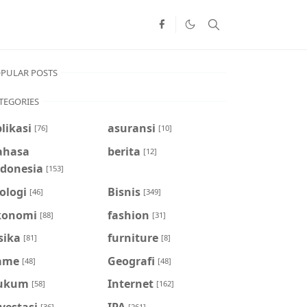
PULAR POSTS
TEGORIES
likasi
asuransi
[76]
[10]
ahasa
berita
[12]
ndonesia
[153]
ologi
Bisnis
[46]
[349]
konomi
fashion
[88]
[31]
sika
furniture
[81]
[8]
ame
Geografi
[48]
[48]
ukum
Internet
[58]
[162]
vestasi
IPA
[36]
[261]