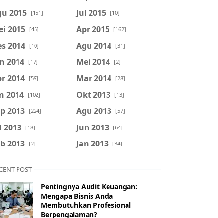
gu 2015
Jul 2015
[151]
[10]
ei 2015
Apr 2015
[45]
[162]
es 2014
Agu 2014
[10]
[31]
n 2014
Mei 2014
[17]
[2]
r 2014
Mar 2014
[59]
[28]
n 2014
Okt 2013
[102]
[13]
p 2013
Agu 2013
[224]
[57]
l 2013
Jun 2013
[18]
[64]
b 2013
Jan 2013
[2]
[34]
CENT POST
Pentingnya Audit Keuangan:
Mengapa Bisnis Anda
Membutuhkan Profesional
Berpengalaman?