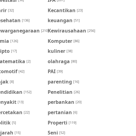
rir
Kecantikan
[32]
[23]
esehatan
keuangan
[136]
[51]
ewarganegaraan
Kewirausahaan
[210]
[256]
imia
Komputer
[126]
[86]
ipto
kuliner
[17]
[38]
atematika
olahraga
[2]
[80]
tomotif
PAI
[42]
[39]
ajak
parenting
[8]
[16]
endidikan
Penelitian
[152]
[26]
enyakit
perbankan
[13]
[20]
ercetakan
pertanian
[22]
[6]
litik
Properti
[5]
[119]
ejarah
Seni
[15]
[52]