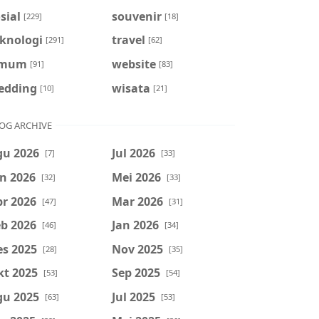
sial
souvenir
[229]
[18]
eknologi
travel
[291]
[62]
mum
website
[91]
[83]
edding
wisata
[10]
[21]
OG ARCHIVE
gu 2026
Jul 2026
[7]
[33]
n 2026
Mei 2026
[32]
[33]
r 2026
Mar 2026
[47]
[31]
b 2026
Jan 2026
[46]
[34]
es 2025
Nov 2025
[28]
[35]
kt 2025
Sep 2025
[53]
[54]
gu 2025
Jul 2025
[63]
[53]