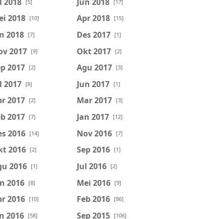
l 2018
Jun 2018
[5]
[17]
ei 2018
Apr 2018
[10]
[15]
n 2018
Des 2017
[7]
[1]
ov 2017
Okt 2017
[9]
[2]
p 2017
Agu 2017
[2]
[3]
l 2017
Jun 2017
[8]
[1]
r 2017
Mar 2017
[2]
[3]
b 2017
Jan 2017
[7]
[12]
es 2016
Nov 2016
[14]
[7]
kt 2016
Sep 2016
[2]
[1]
gu 2016
Jul 2016
[1]
[2]
n 2016
Mei 2016
[8]
[9]
r 2016
Feb 2016
[10]
[86]
n 2016
Sep 2015
[58]
[106]