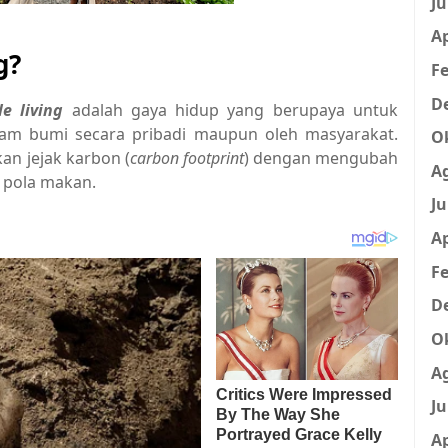
Ju
Ap
g?
Fe
D
e living
adalah gaya hidup yang berupaya untuk
m bumi secara pribadi maupun oleh masyarakat.
O
n jejak karbon (
carbon footprint
) dengan mengubah
A
 pola makan.
Ju
Ap
Fe
D
O
A
Ju
Ap