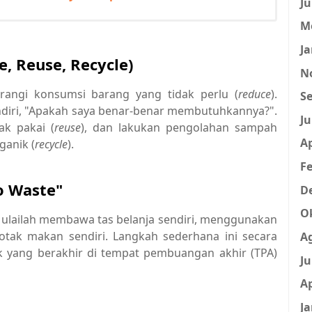
Ju
M
Ja
, Reuse, Recycle)
N
angi konsumsi barang yang tidak perlu (
reduce
).
Se
endiri, "Apakah saya benar-benar membutuhkannya?".
Ju
k pakai (
reuse
), dan lakukan pengolahan sampah
Ap
anik (
recycle
).
Fe
o Waste"
D
O
 Mulailah membawa tas belanja sendiri, menggunakan
tak makan sendiri. Langkah sederhana ini secara
A
k yang berakhir di tempat pembuangan akhir (TPA)
Ju
Ap
Ja