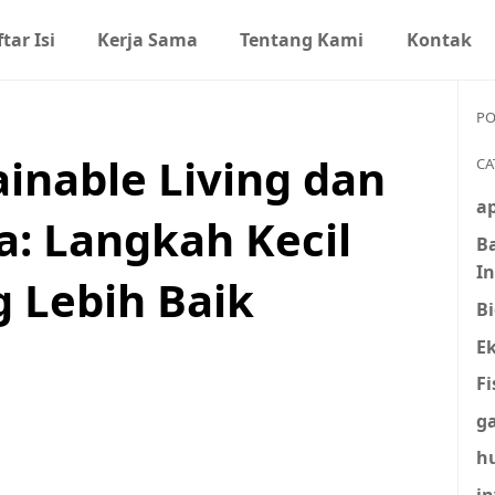
tar Isi
Kerja Sama
Tentang Kami
Kontak
PO
inable Living dan
CA
ap
: Langkah Kecil
B
I
 Lebih Baik
Bi
E
Fi
g
h
in