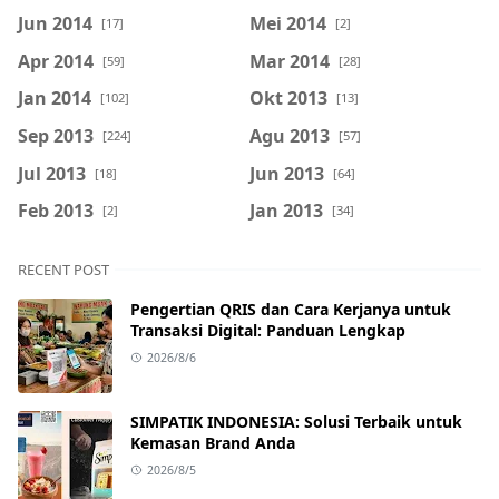
Jun 2014
Mei 2014
[17]
[2]
Apr 2014
Mar 2014
[59]
[28]
Jan 2014
Okt 2013
[102]
[13]
Sep 2013
Agu 2013
[224]
[57]
Jul 2013
Jun 2013
[18]
[64]
Feb 2013
Jan 2013
[2]
[34]
RECENT POST
Pengertian QRIS dan Cara Kerjanya untuk
Transaksi Digital: Panduan Lengkap
2026/8/6
SIMPATIK INDONESIA: Solusi Terbaik untuk
Kemasan Brand Anda
2026/8/5