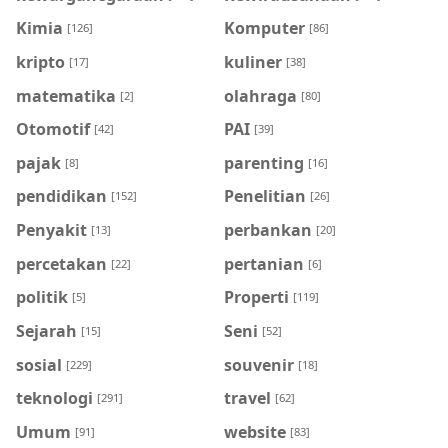
Kimia
Komputer
[126]
[86]
kripto
kuliner
[17]
[38]
matematika
olahraga
[2]
[80]
Otomotif
PAI
[42]
[39]
pajak
parenting
[8]
[16]
pendidikan
Penelitian
[152]
[26]
Penyakit
perbankan
[13]
[20]
percetakan
pertanian
[22]
[6]
politik
Properti
[5]
[119]
Sejarah
Seni
[15]
[52]
sosial
souvenir
[229]
[18]
teknologi
travel
[291]
[62]
Umum
website
[91]
[83]