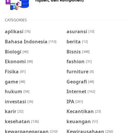
CATEGORIES
aplikasi
asuransi
[76]
[10]
Bahasa Indonesia
berita
[153]
[12]
Biologi
Bisnis
[46]
[348]
Ekonomi
fashion
[88]
[31]
Fisika
furniture
[81]
[8]
game
Geografi
[48]
[48]
hukum
Internet
[58]
[162]
investasi
IPA
[36]
[261]
karir
Kecantikan
[32]
[23]
kesehatan
keuangan
[136]
[51]
kewarganegaraan
Kewirausahaan
[210]
[256]