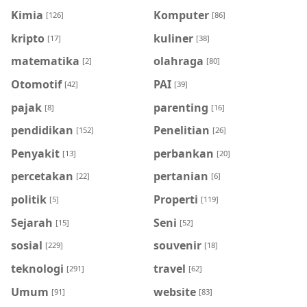
Kimia
Komputer
[126]
[86]
kripto
kuliner
[17]
[38]
matematika
olahraga
[2]
[80]
Otomotif
PAI
[42]
[39]
pajak
parenting
[8]
[16]
pendidikan
Penelitian
[152]
[26]
Penyakit
perbankan
[13]
[20]
percetakan
pertanian
[22]
[6]
politik
Properti
[5]
[119]
Sejarah
Seni
[15]
[52]
sosial
souvenir
[229]
[18]
teknologi
travel
[291]
[62]
Umum
website
[91]
[83]