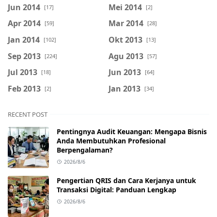
Jun 2014
Mei 2014
[17]
[2]
Apr 2014
Mar 2014
[59]
[28]
Jan 2014
Okt 2013
[102]
[13]
Sep 2013
Agu 2013
[224]
[57]
Jul 2013
Jun 2013
[18]
[64]
Feb 2013
Jan 2013
[2]
[34]
RECENT POST
Pentingnya Audit Keuangan: Mengapa Bisnis
Anda Membutuhkan Profesional
Berpengalaman?
2026/8/6
Pengertian QRIS dan Cara Kerjanya untuk
Transaksi Digital: Panduan Lengkap
2026/8/6