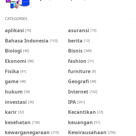
CATEGORIES
aplikasi
asuransi
[76]
[10]
Bahasa Indonesia
berita
[153]
[12]
Biologi
Bisnis
[46]
[349]
Ekonomi
fashion
[88]
[31]
Fisika
furniture
[81]
[8]
game
Geografi
[48]
[48]
hukum
Internet
[58]
[162]
investasi
IPA
[36]
[261]
karir
Kecantikan
[32]
[23]
kesehatan
keuangan
[136]
[51]
kewarganegaraan
Kewirausahaan
[210]
[256]