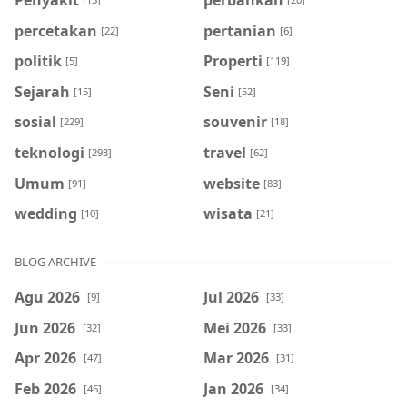
percetakan
pertanian
[22]
[6]
politik
Properti
[5]
[119]
Sejarah
Seni
[15]
[52]
sosial
souvenir
[229]
[18]
teknologi
travel
[293]
[62]
Umum
website
[91]
[83]
wedding
wisata
[10]
[21]
BLOG ARCHIVE
Agu 2026
Jul 2026
[9]
[33]
Jun 2026
Mei 2026
[32]
[33]
Apr 2026
Mar 2026
[47]
[31]
Feb 2026
Jan 2026
[46]
[34]