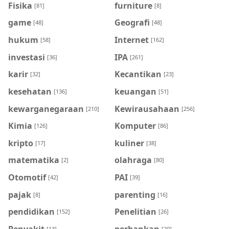
Fisika
furniture
[81]
[8]
game
Geografi
[48]
[48]
hukum
Internet
[58]
[162]
investasi
IPA
[36]
[261]
karir
Kecantikan
[32]
[23]
kesehatan
keuangan
[136]
[51]
kewarganegaraan
Kewirausahaan
[210]
[256]
Kimia
Komputer
[126]
[86]
kripto
kuliner
[17]
[38]
matematika
olahraga
[2]
[80]
Otomotif
PAI
[42]
[39]
pajak
parenting
[8]
[16]
pendidikan
Penelitian
[152]
[26]
Penyakit
perbankan
[13]
[20]