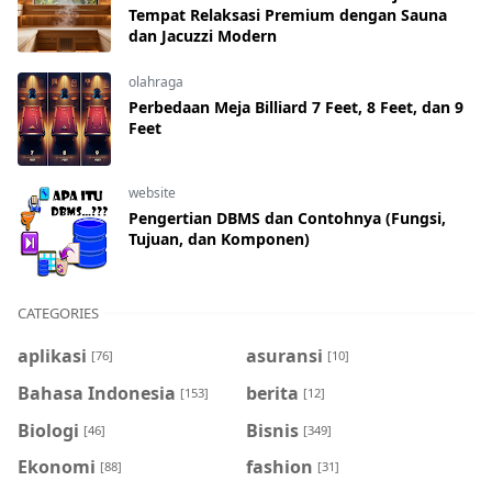
Tempat Relaksasi Premium dengan Sauna
dan Jacuzzi Modern
olahraga
Perbedaan Meja Billiard 7 Feet, 8 Feet, dan 9
Feet
website
Pengertian DBMS dan Contohnya (Fungsi,
Tujuan, dan Komponen)
CATEGORIES
aplikasi
asuransi
[76]
[10]
Bahasa Indonesia
berita
[153]
[12]
Biologi
Bisnis
[46]
[349]
Ekonomi
fashion
[88]
[31]