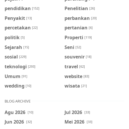
pendidikan
Penelitian
[152]
[26]
Penyakit
perbankan
[13]
[20]
percetakan
pertanian
[22]
[6]
politik
Properti
[5]
[119]
Sejarah
Seni
[15]
[52]
sosial
souvenir
[229]
[18]
teknologi
travel
[293]
[62]
Umum
website
[91]
[83]
wedding
wisata
[10]
[21]
BLOG ARCHIVE
Agu 2026
Jul 2026
[10]
[33]
Jun 2026
Mei 2026
[32]
[33]