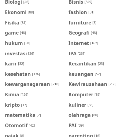
Biologi
Bisnis
[46]
[349]
Ekonomi
fashion
[88]
[31]
Fisika
furniture
[81]
[8]
game
Geografi
[48]
[48]
hukum
Internet
[58]
[162]
investasi
IPA
[36]
[261]
karir
Kecantikan
[32]
[23]
kesehatan
keuangan
[136]
[52]
kewarganegaraan
Kewirausahaan
[210]
[256]
Kimia
Komputer
[126]
[86]
kripto
kuliner
[17]
[38]
matematika
olahraga
[2]
[80]
Otomotif
PAI
[42]
[39]
pajak
parenting
[8]
[16]