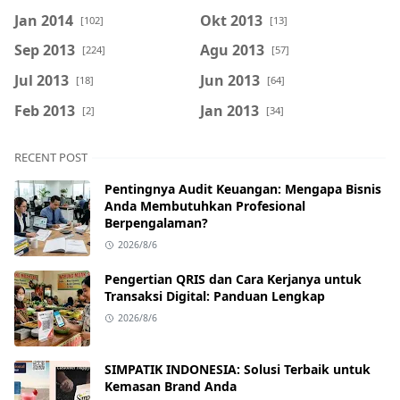
Jan 2014
Okt 2013
[102]
[13]
Sep 2013
Agu 2013
[224]
[57]
Jul 2013
Jun 2013
[18]
[64]
Feb 2013
Jan 2013
[2]
[34]
RECENT POST
Pentingnya Audit Keuangan: Mengapa Bisnis
Anda Membutuhkan Profesional
Berpengalaman?
2026/8/6
Pengertian QRIS dan Cara Kerjanya untuk
Transaksi Digital: Panduan Lengkap
2026/8/6
SIMPATIK INDONESIA: Solusi Terbaik untuk
Kemasan Brand Anda