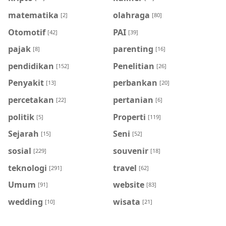
matematika
olahraga
[2]
[80]
Otomotif
PAI
[42]
[39]
pajak
parenting
[8]
[16]
pendidikan
Penelitian
[152]
[26]
Penyakit
perbankan
[13]
[20]
percetakan
pertanian
[22]
[6]
politik
Properti
[5]
[119]
Sejarah
Seni
[15]
[52]
sosial
souvenir
[229]
[18]
teknologi
travel
[291]
[62]
Umum
website
[91]
[83]
wedding
wisata
[10]
[21]