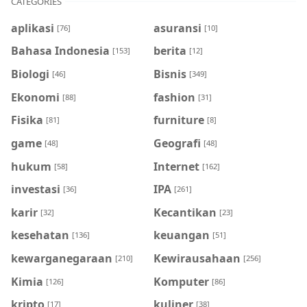
CATEGORIES
aplikasi
asuransi
[76]
[10]
Bahasa Indonesia
berita
[153]
[12]
Biologi
Bisnis
[46]
[349]
Ekonomi
fashion
[88]
[31]
Fisika
furniture
[81]
[8]
game
Geografi
[48]
[48]
hukum
Internet
[58]
[162]
investasi
IPA
[36]
[261]
karir
Kecantikan
[32]
[23]
kesehatan
keuangan
[136]
[51]
kewarganegaraan
Kewirausahaan
[210]
[256]
Kimia
Komputer
[126]
[86]
kripto
kuliner
[17]
[38]