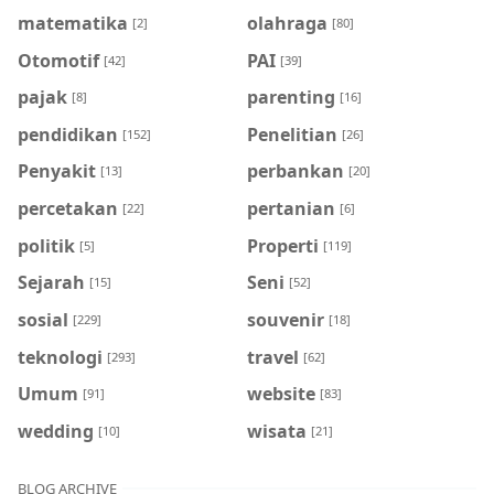
matematika
olahraga
[2]
[80]
Otomotif
PAI
[42]
[39]
pajak
parenting
[8]
[16]
pendidikan
Penelitian
[152]
[26]
Penyakit
perbankan
[13]
[20]
percetakan
pertanian
[22]
[6]
politik
Properti
[5]
[119]
Sejarah
Seni
[15]
[52]
sosial
souvenir
[229]
[18]
teknologi
travel
[293]
[62]
Umum
website
[91]
[83]
wedding
wisata
[10]
[21]
BLOG ARCHIVE