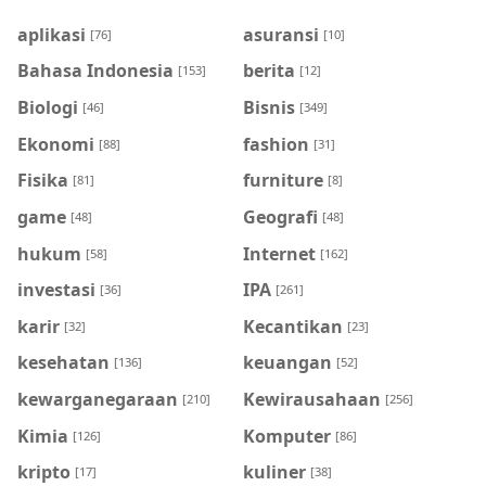
aplikasi
asuransi
[76]
[10]
Bahasa Indonesia
berita
[153]
[12]
Biologi
Bisnis
[46]
[349]
Ekonomi
fashion
[88]
[31]
Fisika
furniture
[81]
[8]
game
Geografi
[48]
[48]
hukum
Internet
[58]
[162]
investasi
IPA
[36]
[261]
karir
Kecantikan
[32]
[23]
kesehatan
keuangan
[136]
[52]
kewarganegaraan
Kewirausahaan
[210]
[256]
Kimia
Komputer
[126]
[86]
kripto
kuliner
[17]
[38]