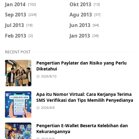
Jan 2014
Okt 2013
[102]
[13]
Sep 2013
Agu 2013
[224]
[57]
Jul 2013
Jun 2013
[18]
[64]
Feb 2013
Jan 2013
[2]
[34]
RECENT POST
Pengertian Paylater dan Risiko yang Perlu
Diketahui
2026/8/10
Apa itu Nomor Virtual: Cara Kerjanya Terima
SMS Verifikasi dan Tips Memilih Penyedianya
2026/8/8
Pengertian E-Wallet Beserta Kelebihan dan
Kekurangannya