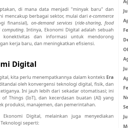
A
ciptakan, di mana data menjadi "minyak baru" dan
Ju
Ini mencakup berbagai sektor, mulai dari
e-commerce
Ap
gi finansial),
on-demand services
(
ride-sharing
,
food
d computing
. Intinya, Ekonomi Digital adalah sebuah
Fe
 konektivitas dan informasi untuk mendorong
D
n kerja baru, dan meningkatkan efisiensi.
O
A
omi Digital
Ju
tal, kita perlu menempatkannya dalam konteks
Era
Ap
itandai oleh konvergensi teknologi digital, fisik, dan
Fe
iganya. Ini jauh lebih dari sekadar otomatisasi; ini
N
et of Things (IoT), dan kecerdasan buatan (AI) yang
k produksi, manajemen, dan pemerintahan.
Se
 Ekonomi Digital, melainkan juga menyediakan
Ju
Teknologi seperti:
M