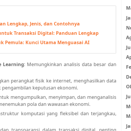
M
Ja
an Lengkap, Jenis, dan Contohnya
N
untuk Transaksi Digital: Panduan Lengkap
A
uk Pemula: Kunci Utama Menguasai AI
Ju
Ap
 Learning
: Memungkinkan analisis data besar dan
Fe
D
an perangkat fisik ke internet, menghasilkan data
O
k pengambilan keputusan ekonomi.
Ju
tuk mengumpulkan, menyimpan, dan menganalisis
k menemukan pola dan wawasan ekonomi.
M
struktur komputasi yang fleksibel dan terjangkau,
M
Ja
n transparansi dalam transaksi digital, penting