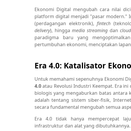
Ekonomi Digital mengubah cara nilai di
platform digital menjadi "pasar modern." 
(perdagangan elektronik),
fintech
(teknolo
delivery
), hingga
media streaming
dan
clou
paradigma baru yang mengoptimalkan
pertumbuhan ekonomi, menciptakan lapanga
Era 4.0: Katalisator Ekon
Untuk memahami sepenuhnya Ekonomi Digi
4.0
atau Revolusi Industri Keempat. Era ini d
biologis yang mengaburkan batas antara ket
adalah tentang sistem siber-fisik, Intern
secara fundamental mengubah semua aspe
Era 4.0 tidak hanya mempercepat laju
infrastruktur dan alat yang dibutuhkannya. 