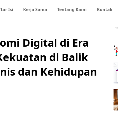
tar Isi
Kerja Sama
Tentang Kami
Kontak
PO
mi Digital di Era
ekuatan di Balik
snis dan Kehidupan