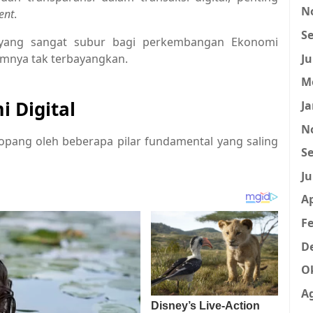
N
ent
.
Se
 yang sangat subur bagi perkembangan Ekonomi
Ju
umnya tak terbayangkan.
M
i Digital
Ja
N
ditopang oleh beberapa pilar fundamental yang saling
Se
Ju
Ap
Fe
D
O
A