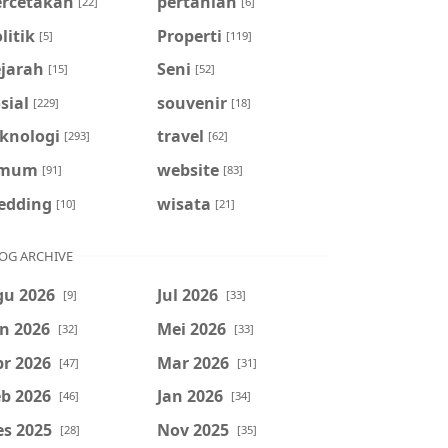
ercetakan
pertanian
[22]
[6]
litik
Properti
[5]
[119]
ejarah
Seni
[15]
[52]
sial
souvenir
[229]
[18]
eknologi
travel
[293]
[62]
mum
website
[91]
[83]
edding
wisata
[10]
[21]
OG ARCHIVE
gu 2026
Jul 2026
[9]
[33]
n 2026
Mei 2026
[32]
[33]
r 2026
Mar 2026
[47]
[31]
b 2026
Jan 2026
[46]
[34]
es 2025
Nov 2025
[28]
[35]