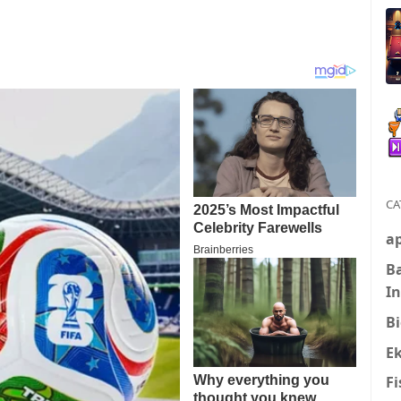
CA
ap
B
I
Bi
E
Fi