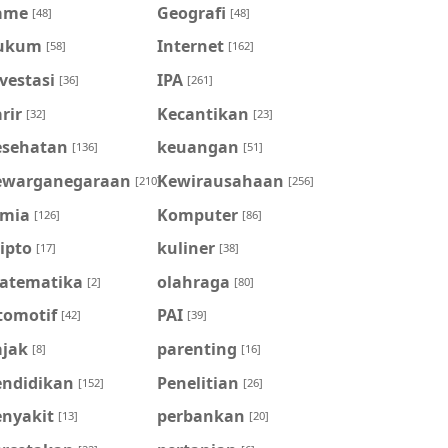
ame
Geografi
[48]
[48]
ukum
Internet
[58]
[162]
vestasi
IPA
[36]
[261]
rir
Kecantikan
[32]
[23]
esehatan
keuangan
[136]
[51]
ewarganegaraan
Kewirausahaan
[210]
[256]
imia
Komputer
[126]
[86]
ipto
kuliner
[17]
[38]
atematika
olahraga
[2]
[80]
tomotif
PAI
[42]
[39]
ajak
parenting
[8]
[16]
endidikan
Penelitian
[152]
[26]
enyakit
perbankan
[13]
[20]