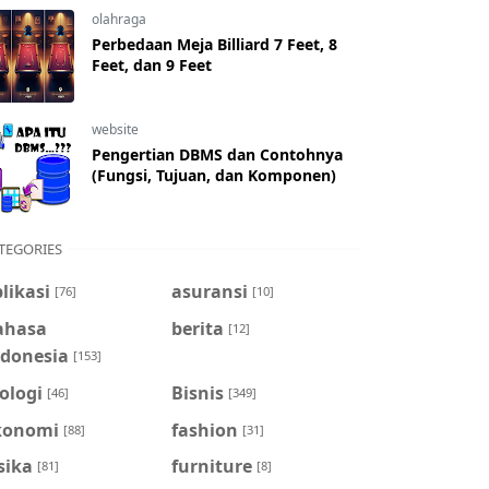
olahraga
Perbedaan Meja Billiard 7 Feet, 8
Feet, dan 9 Feet
website
Pengertian DBMS dan Contohnya
(Fungsi, Tujuan, dan Komponen)
TEGORIES
likasi
asuransi
[76]
[10]
ahasa
berita
[12]
ndonesia
[153]
ologi
Bisnis
[46]
[349]
konomi
fashion
[88]
[31]
sika
furniture
[81]
[8]