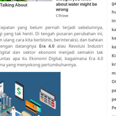
g
h
in
epatan yang belum pernah terjadi sebelumnya,
ka
i yang tak henti. Di tengah pusaran perubahan ini,
k
 ulang cara kita berbisnis, berinteraksi, dan bahkan
, dengan datangnya
Era 4.0
atau Revolusi Industri
k
igital dan sektor ekonomi menjadi semakin tak
K
tuntas apa itu Ekonomi Digital, bagaimana Era 4.0
kr
 utama yang menyokong pertumbuhannya.
m
O
p
p
P