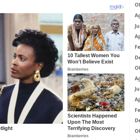
O
A
Ju
Ap
Fe
D
O
A
Ju
Ap
Fe
D
O