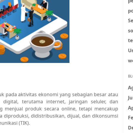
p
po
S
so
t
U
w
BL
A
k pada aktivitas ekonomi yang sebagian besar atau
Ju
digital, terutama internet, jaringan seluler, dan
Ap
g menjual produk secara online, tetapi mencakup
diproduksi, didistribusikan, dijual, dan dikonsumsi
Fe
nikasi (TIK).
D