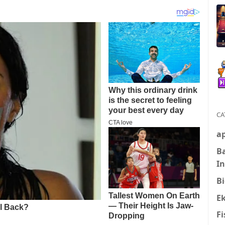
CA
ap
B
I
Bi
E
Fi