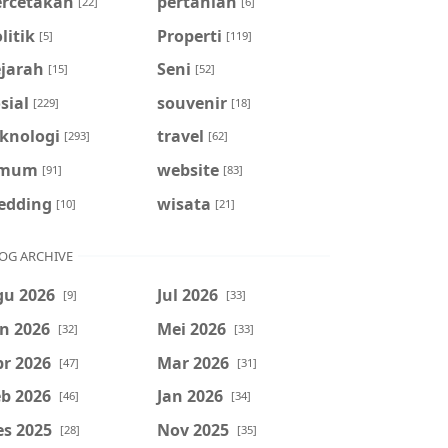
ercetakan
pertanian
[22]
[6]
litik
Properti
[5]
[119]
ejarah
Seni
[15]
[52]
sial
souvenir
[229]
[18]
eknologi
travel
[293]
[62]
mum
website
[91]
[83]
edding
wisata
[10]
[21]
OG ARCHIVE
gu 2026
Jul 2026
[9]
[33]
n 2026
Mei 2026
[32]
[33]
r 2026
Mar 2026
[47]
[31]
b 2026
Jan 2026
[46]
[34]
es 2025
Nov 2025
[28]
[35]