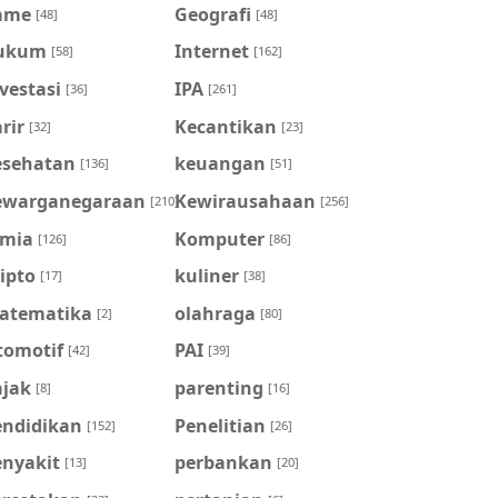
ame
Geografi
[48]
[48]
ukum
Internet
[58]
[162]
vestasi
IPA
[36]
[261]
rir
Kecantikan
[32]
[23]
esehatan
keuangan
[136]
[51]
ewarganegaraan
Kewirausahaan
[210]
[256]
imia
Komputer
[126]
[86]
ipto
kuliner
[17]
[38]
atematika
olahraga
[2]
[80]
tomotif
PAI
[42]
[39]
ajak
parenting
[8]
[16]
endidikan
Penelitian
[152]
[26]
enyakit
perbankan
[13]
[20]