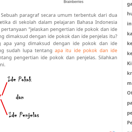
g
h
 Sebuah paragraf secara umum terbentuk dari dua
Ketika di sekolah dalam pelajaran Bahasa Indonesia
in
ertanyaan “jelaskan pengertian ide pokok dan ide
ka
ng dimaksud dengan ide pokok dan ide penjelas itu?
g apa yang dimaksud dengan ide pokok dan ide
k
ang sudah lupa tentang
apa itu ide pokok dan ide
k
tang pengertian ide pokok dan penjelas. Silahkan
K
ni.
kr
m
O
p
p
P