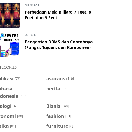
olahraga
Perbedaan Meja Billiard 7 Feet, 8
Feet, dan 9 Feet
website
Pengertian DBMS dan Contohnya
(Fungsi, Tujuan, dan Komponen)
TEGORIES
likasi
asuransi
[76]
[10]
ahasa
berita
[12]
ndonesia
[153]
ologi
Bisnis
[46]
[349]
konomi
fashion
[88]
[31]
sika
furniture
[81]
[8]