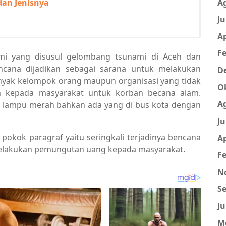
A
dan Jenisnya
Ju
Ap
Fe
mi yang disusul gelombang tsunami di Aceh dan
bencana dijadikan sebagai sarana untuk melakukan
D
yak kelompok orang maupun organisasi yang tidak
O
 kepada masyarakat untuk korban becana alam.
A
an, lampu merah bahkan ada yang di bus kota dengan
Ju
pokok paragraf yaitu seringkali terjadinya bencana
Ap
 melakukan pemungutan uang kepada masyarakat.
Fe
N
Se
Ju
M