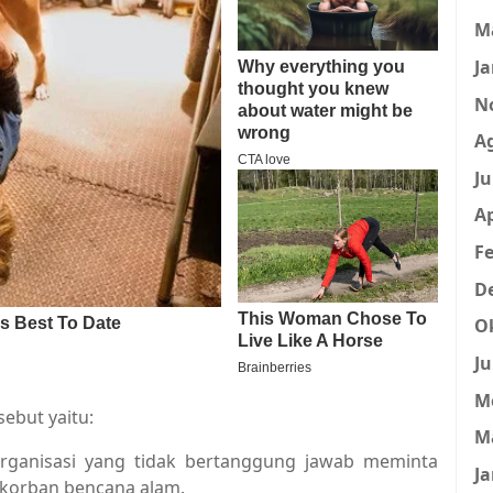
M
Ja
N
A
Ju
Ap
Fe
D
O
Ju
M
ebut yaitu:
M
ganisasi yang tidak bertanggung jawab meminta
Ja
korban bencana alam.