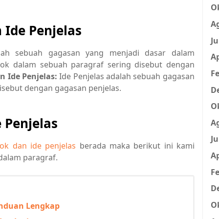
O
A
 Ide Penjelas
Ju
lah sebuah gagasan yang menjadi dasar dalam
Ap
ok dalam sebuah paragraf sering disebut dengan
Fe
n Ide Penjelas:
Ide Penjelas adalah sebuah gagasan
disebut dengan gagasan penjelas.
D
O
 Penjelas
A
Ju
ok dan ide penjelas
berada maka berikut ini kami
Ap
 dalam paragraf.
Fe
D
O
anduan Lengkap