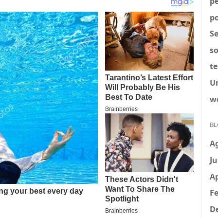
p
po
S
so
t
U
w
BL
A
Ju
Ap
Fe
D