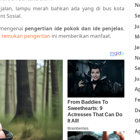
N
r jalan, lampu merah bahkan ada yang di bus kota
Se
 Sosial.
Ju
n mengenai
pengertian ide pokok dan ide penjelas
.
g
temukan pengertian
ini memberikan manfaat.
M
Ja
N
Se
Ju
Ap
Fe
D
O
A