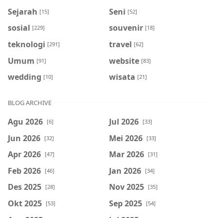
Sejarah
Seni
[15]
[52]
sosial
souvenir
[229]
[18]
teknologi
travel
[291]
[62]
Umum
website
[91]
[83]
wedding
wisata
[10]
[21]
BLOG ARCHIVE
Agu 2026
Jul 2026
[6]
[33]
Jun 2026
Mei 2026
[32]
[33]
Apr 2026
Mar 2026
[47]
[31]
Feb 2026
Jan 2026
[46]
[34]
Des 2025
Nov 2025
[28]
[35]
Okt 2025
Sep 2025
[53]
[54]