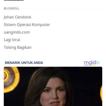
BLOGROLL
Johan Cendono
Sistem Operasi Komputer
uangindo.com
Lagi Viral
Tolong Bagikan