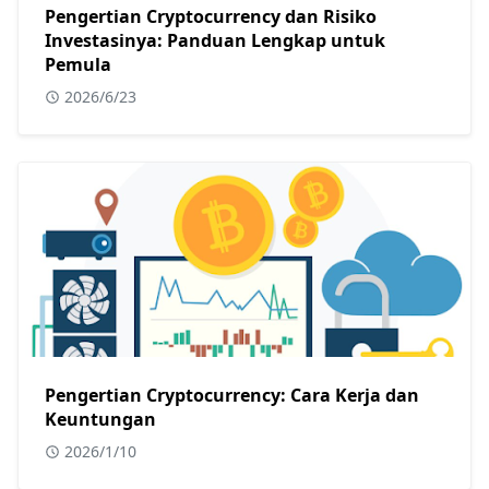
Pengertian Cryptocurrency dan Risiko
Investasinya: Panduan Lengkap untuk
Pemula
2026/6/23
Pengertian Cryptocurrency: Cara Kerja dan
Keuntungan
2026/1/10