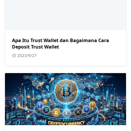
Apa Itu Trust Wallet dan Bagaimana Cara
Deposit Trust Wallet
2023/9/27