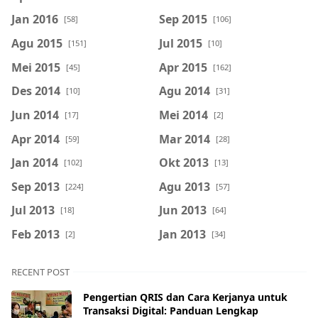
Jan 2016
Sep 2015
[58]
[106]
Agu 2015
Jul 2015
[151]
[10]
Mei 2015
Apr 2015
[45]
[162]
Des 2014
Agu 2014
[10]
[31]
Jun 2014
Mei 2014
[17]
[2]
Apr 2014
Mar 2014
[59]
[28]
Jan 2014
Okt 2013
[102]
[13]
Sep 2013
Agu 2013
[224]
[57]
Jul 2013
Jun 2013
[18]
[64]
Feb 2013
Jan 2013
[2]
[34]
RECENT POST
Pengertian QRIS dan Cara Kerjanya untuk
Transaksi Digital: Panduan Lengkap