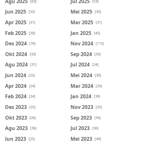
Agu 2025
Jul 2025
[63]
[53]
Jun 2025
Mei 2025
[32]
[30]
Apr 2025
Mar 2025
[31]
[31]
Feb 2025
Jan 2025
[30]
[45]
Des 2024
Nov 2024
[76]
[115]
Okt 2024
Sep 2024
[33]
[30]
Agu 2024
Jul 2024
[31]
[24]
Jun 2024
Mei 2024
[22]
[30]
Apr 2024
Mar 2024
[24]
[24]
Feb 2024
Jan 2024
[24]
[39]
Des 2023
Nov 2023
[25]
[25]
Okt 2023
Sep 2023
[26]
[36]
Agu 2023
Jul 2023
[36]
[36]
Jun 2023
Mei 2023
[25]
[44]