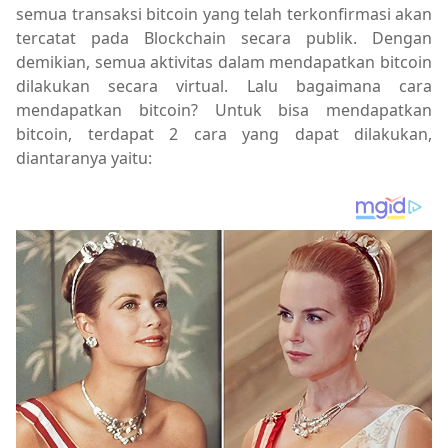
semua transaksi bitcoin yang telah terkonfirmasi akan
tercatat pada Blockchain secara publik. Dengan
demikian, semua aktivitas dalam mendapatkan bitcoin
dilakukan secara virtual. Lalu bagaimana cara
mendapatkan bitcoin? Untuk bisa mendapatkan
bitcoin, terdapat 2 cara yang dapat dilakukan,
diantaranya yaitu: