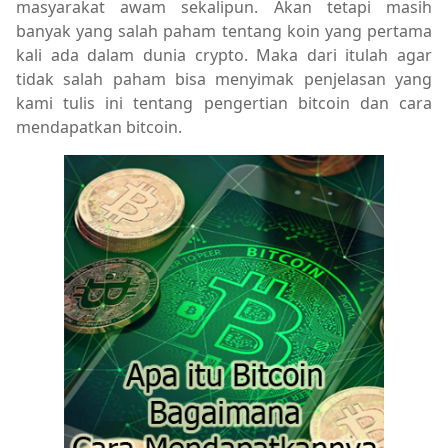
masyarakat awam sekalipun. Akan tetapi masih
banyak yang salah paham tentang koin yang pertama
kali ada dalam dunia crypto. Maka dari itulah agar
tidak salah paham bisa menyimak penjelasan yang
kami tulis ini tentang pengertian bitcoin dan cara
mendapatkan bitcoin.