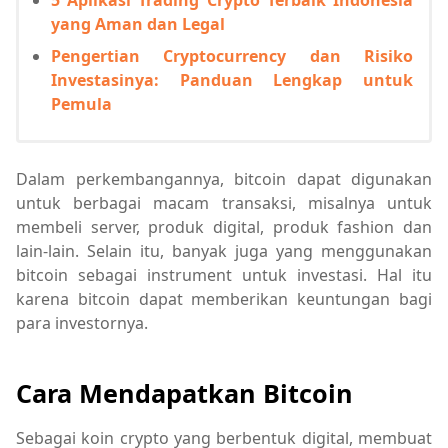
yang Aman dan Legal
Pengertian Cryptocurrency dan Risiko
Investasinya: Panduan Lengkap untuk
Pemula
Dalam perkembangannya, bitcoin dapat digunakan
untuk berbagai macam transaksi, misalnya untuk
membeli server, produk digital, produk fashion dan
lain-lain. Selain itu, banyak juga yang menggunakan
bitcoin sebagai instrument untuk investasi. Hal itu
karena bitcoin dapat memberikan keuntungan bagi
para investornya.
Cara Mendapatkan Bitcoin
Sebagai koin crypto yang berbentuk digital, membuat